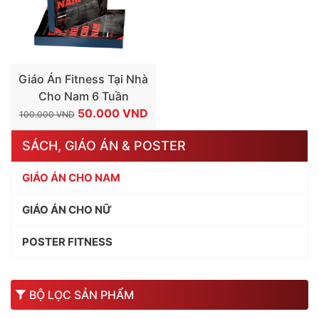
Giáo Án Fitness Tại Nhà
Cho Nam 6 Tuần
GIÁ
GIÁ
50.000
VND
100.000
VND
GỐC
HIỆN
SÁCH, GIÁO ÁN & POSTER
LÀ:
TẠI
100.000 VND.
LÀ:
GIÁO ÁN CHO NAM
50.000 VND.
GIÁO ÁN CHO NỮ
POSTER FITNESS
BỘ LỌC SẢN PHẨM