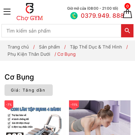
0
Giờ mở cửa (08:00 - 21:00 tối)
0379.949. 888
Trang chủ
/
Sản phẩm
/
Tập Thể Dục & Thể Hình
/
Phụ Kiện Thân Dưới
/
Cơ Bụng
Cơ Bụng
-7%
-11%