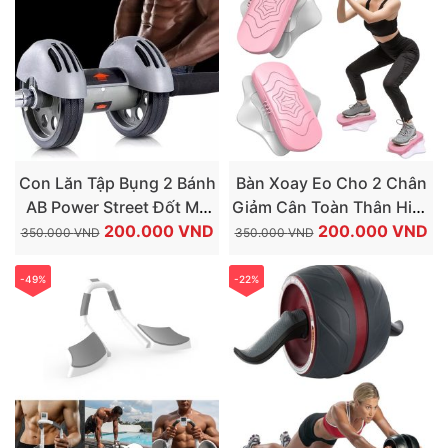
250.000 VND.
25
Con Lăn Tập Bụng 2 Bánh
Bàn Xoay Eo Cho 2 Chân
AB Power Street Đốt Mỡ
Giảm Cân Toàn Thân Hiệu
GIÁ
GIÁ
GIÁ
GI
Bụng 6 Múi
200.000
VND
Quả
200.000
VND
350.000
VND
350.000
VND
GỐC
HIỆN
GỐC
HI
LÀ:
TẠI
LÀ:
TẠ
-49%
-22%
350.000 VND.
LÀ:
350.000 VND.
LÀ
200.000 VND.
20