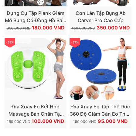
Dụng Cụ Tập Plank Giảm
Con Lăn Tập Bụng Ab
Mỡ Bụng Có Đồng Hồ Bấm
Carver Pro Cao Cấp
GIÁ
GIÁ
GIÁ
GI
Giờ
180.000
VND
350.000
VND
350.000
VND
450.000
VND
GỐC
HIỆN
GỐC
HI
LÀ:
TẠI
LÀ:
TẠ
-33%
-37%
350.000 VND.
LÀ:
450.000 VND.
LÀ
180.000 VND.
35
Đĩa Xoay Eo Kết Hợp
Đĩa Xoay Eo Tập Thể Dục
Massage Bàn Chân Tập
360 Độ Giảm Cân Eo Thon
GIÁ
GIÁ
GIÁ
GIÁ
Thể Dục Giảm Cân Eo
100.000
VND
Tại Nhà
95.000
VND
150.000
VND
150.000
VND
GỐC
HIỆN
GỐC
HI
Thon Tại Nhà
LÀ:
TẠI
LÀ:
TẠI