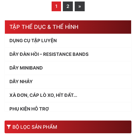
1
2
»
150.000 VND.
LÀ:
150.000 VND.
LÀ:
100.000 VND.
95
TẬP THỂ DỤC & THỂ HÌNH
DỤNG CỤ TẬP LUYỆN
DÂY ĐÀN HỒI – RESISTANCE BANDS
DÂY MINIBAND
DÂY NHẢY
XÀ ĐƠN, CÁP LÒ XO, HÍT ĐẤT...
PHỤ KIỆN HỖ TRỢ
BỤC NHẢY
BỘ LỌC SẢN PHẨM