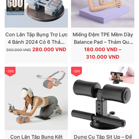
Con Lăn Tập Bụng Trợ Lực
Miếng Đệm TPE Mềm Dầy
4 Bánh 2024 Có 6 Thảm
Balance Pad – Thảm Quỳ
GIÁ
GIÁ
Tay – Dụng Cụ Tập Bụng
280.000
VND
Gối Tập Thể Dục Plank
180.000
VND
–
300.000
VND
GỐC
HIỆN
KHOẢN
Kết Hợp Plank Bản Mới
GYM Yoga Đa Năng
310.000
VND
LÀ:
TẠI
GIÁ:
Nhất
300.000 VND.
LÀ:
TỪ
-33%
-20%
280.000 VND.
180.00
ĐẾN
310.00
Con Lăn Tập Bụng Kết
Dụng Cụ Tập Sit Up – Đế