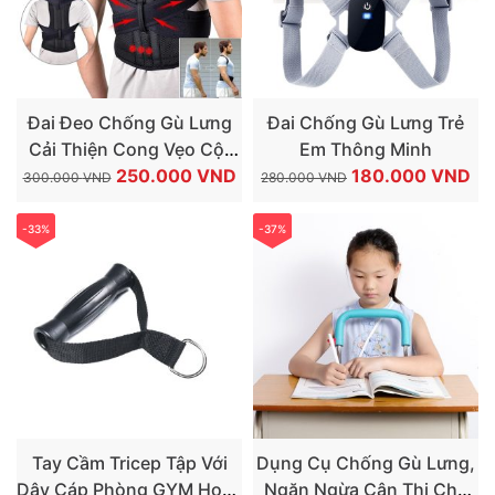
Đai Đeo Chống Gù Lưng
Đai Chống Gù Lưng Trẻ
Cải Thiện Cong Vẹo Cột
Em Thông Minh
GIÁ
GIÁ
GIÁ
GI
Sống Có Thanh Nẹp Nhôm
250.000
VND
180.000
VND
300.000
VND
280.000
VND
GỐC
HIỆN
GỐC
HI
Nắn Chỉnh
LÀ:
TẠI
LÀ:
TẠ
-33%
-37%
300.000 VND.
LÀ:
280.000 VND.
LÀ
250.000 VND.
18
Tay Cầm Tricep Tập Với
Dụng Cụ Chống Gù Lưng,
Dây Cáp Phòng GYM Hoặc
Ngăn Ngừa Cận Thị Cho