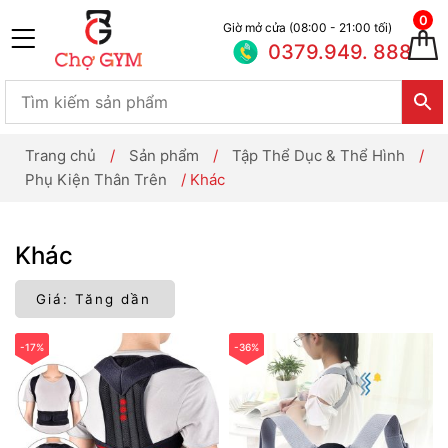
0
Giờ mở cửa (08:00 - 21:00 tối)
0379.949. 888
Trang chủ
/
Sản phẩm
/
Tập Thể Dục & Thể Hình
/
Phụ Kiện Thân Trên
/
Khác
Khác
-17%
-36%