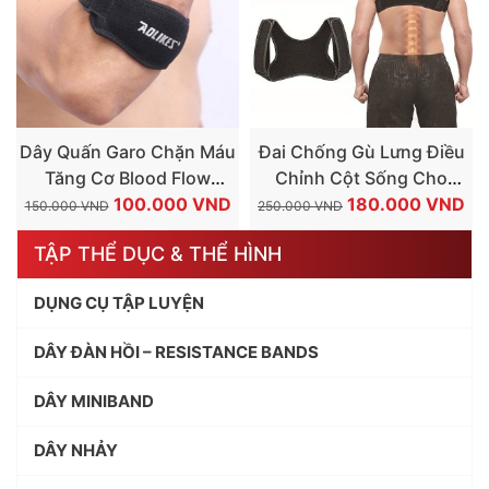
Dây Quấn Garo Chặn Máu
Đai Chống Gù Lưng Điều
Tăng Cơ Blood Flow
Chỉnh Cột Sống Cho
GIÁ
GIÁ
GIÁ
GI
Restriction Aolikes
100.000
VND
Người Lớn Aolikes
180.000
VND
150.000
VND
250.000
VND
GỐC
HIỆN
GỐC
HI
TẬP THỂ DỤC & THỂ HÌNH
LÀ:
TẠI
LÀ:
TẠ
150.000 VND.
LÀ:
250.000 VND.
LÀ
DỤNG CỤ TẬP LUYỆN
100.000 VND.
18
DÂY ĐÀN HỒI – RESISTANCE BANDS
DÂY MINIBAND
DÂY NHẢY