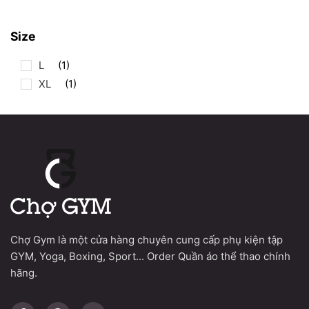
CƠ BỤNG
Size
CƠ MÔNG, ĐÙI
L
(1)
ĐAI LƯNG & ĐAI MÓC TẠ
XL
(1)
ĐỆM GÁNH TẠ
KHÁC
PHỤ KIỆN THÂN TRÊN
CƠ ĐẦU, CỔ, NGỰC, VAI
GĂNG TAY & ĐỆM TAY
Chợ Gym là một cửa hàng chuyên cung cấp phụ kiện tập
KÉO LƯNG & MÓC TRỢ LỰC
GYM, Yoga, Boxing, Sport... Order Quần áo thể thao chính
hãng.
KHÁC