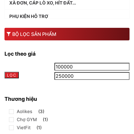
XÀ ĐƠN, CÁP LÒ XO, HÍT ĐẤT...
PHỤ KIỆN HỖ TRỢ
BỤC NHẢY
BỘ LỌC SẢN PHẨM
CON LĂN MASSAGE & DÂY PUMP
Lọc theo giá
SHAKER & BÌNH NƯỚC
Giá
Gi
SÚNG MASSAGE
LỌC
tối
tối
THẢM, KHĂN & PHẤN TẬP
thiểu
đa
PHỤ KIỆN MÁY PHÒNG GYM
Thương hiệu
PHỤ KIỆN THÂN DƯỚI
Aolikes
(3)
Chợ GYM
(1)
CHÂN,GỐI
VietFit
(1)