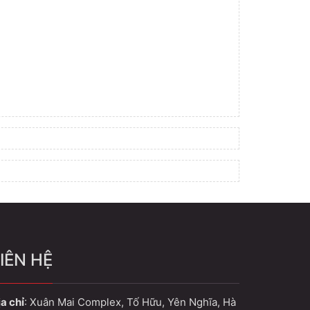
IÊN HỆ
a chỉ
: Xuân Mai Complex, Tố Hữu, Yên Nghĩa, Hà