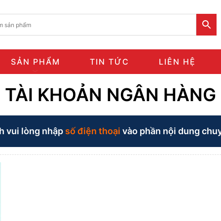
SẢN PHẨM
TIN TỨC
LIÊN HỆ
TÀI KHOẢN NGÂN HÀNG
h vui lòng nhập
số điện thoại
vào phần nội dung chu