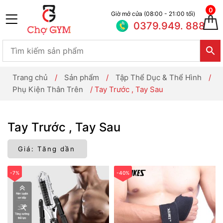
0
Giờ mở cửa (08:00 - 21:00 tối)
0379.949. 888
Trang chủ
/
Sản phẩm
/
Tập Thể Dục & Thể Hình
/
Phụ Kiện Thân Trên
/
Tay Trước , Tay Sau
Tay Trước , Tay Sau
-7%
-40%