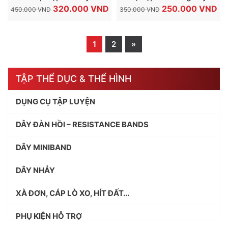
GIÁ
GIÁ
GIÁ
GI
320.000
VND
Tay
250.000
VND
450.000
VND
350.000
VND
GỐC
HIỆN
GỐC
HI
LÀ:
TẠI
LÀ:
TẠ
1
2
»
450.000 VND.
LÀ:
350.000 VND.
LÀ
320.000 VND.
25
TẬP THỂ DỤC & THỂ HÌNH
DỤNG CỤ TẬP LUYỆN
DÂY ĐÀN HỒI – RESISTANCE BANDS
DÂY MINIBAND
DÂY NHẢY
XÀ ĐƠN, CÁP LÒ XO, HÍT ĐẤT...
PHỤ KIỆN HỖ TRỢ