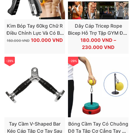
Kìm Bóp Tay 60kg Chữ R
Dây Cáp Tricep Rope
Điều Chỉnh Lực Và Có Bộ
Bicep Hỗ Trợ Tập GYM Đầy
GIÁ
GIÁ
Đếm Tập Cơ Cổ Tay
100.000
VND
Đủ Nhóm Cơ Cơ Tay Sau,
180.000
VND
–
150.000
VND
GỐC
HIỆN
KHOẢN
Tay Trước, Lưng Xô
230.000
VND
LÀ:
TẠI
GIÁ:
150.000 VND.
LÀ:
TỪ
-29%
-29%
100.000 VND.
180.00
ĐẾN
230.00
Tay Cầm V-Shaped Bar
Bóng Cầm Tay Có Chuông
Kéo Cáp Tập Cơ Tay Sau
Đỡ Tạ Tập Cơ Cẳng Tay Cổ