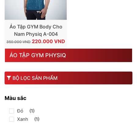
Áo Tập GYM Body Cho
Nam Physiq A-004
GIÁ
GIÁ
220.000
VND
350.000
VND
GỐC
HIỆN
ÁO TẬP GYM PHYSIQ
LÀ:
TẠI
350.000 VND.
LÀ:
220.000 VND.
BỘ LỌC SẢN PHẨM
Màu sắc
Đỏ
(1)
Xanh
(1)