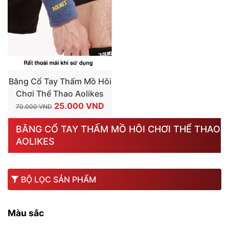
Băng Cổ Tay Thấm Mồ Hôi
Chơi Thể Thao Aolikes
GIÁ
GIÁ
25.000
VND
70.000
VND
GỐC
HIỆN
BĂNG CỔ TAY THẤM MỒ HÔI CHƠI THỂ THAO
LÀ:
TẠI
AOLIKES
70.000 VND.
LÀ:
25.000 VND.
BỘ LỌC SẢN PHẨM
Màu sắc