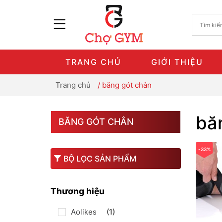
TRANG CHỦ
GIỚI THIỆU
Trang chủ
/
băng gót chân
bă
BĂNG GÓT CHÂN
-33%
BỘ LỌC SẢN PHẨM
Thương hiệu
Aolikes
(1)