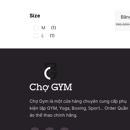
Size
Băn
Chân A
150.00
M
(1)
L
(1)
Chợ Gym là một cửa hàng chuyên cung cấp phụ
kiện tập GYM, Yoga, Boxing, Sport... Order Quần
áo thể thao chính hãng.