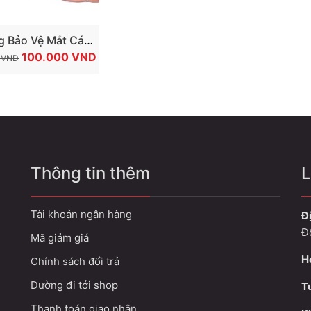
TÙY CHỌN SẢN PHẨM
g Bảo Vệ Mắt Cá
GIÁ
GIÁ
olikes Siêu Nhẹ Và
100.000
VND
0
VND
GỐC
HIỆN
Thoáng
LÀ:
TẠI
150.000 VND.
LÀ:
100.000 VND.
Thông tin thêm
L
Tài khoản ngân hàng
Đị
Đ
Mã giảm giá
H
Chính sách đổi trả
Đường đi tới shop
T
Thanh toán giao nhận