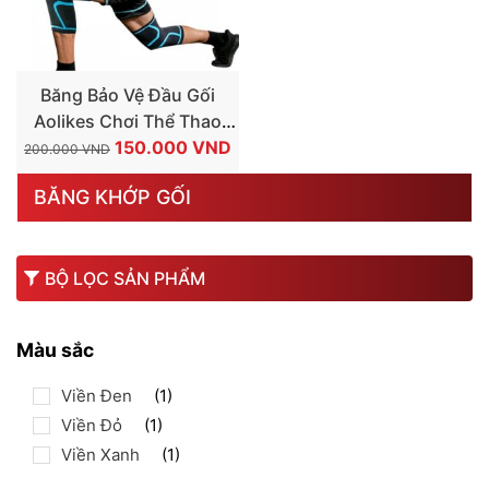
Băng Bảo Vệ Đầu Gối
Aolikes Chơi Thể Thao
GIÁ
GIÁ
Cao Cấp (1 Đôi)
150.000
VND
200.000
VND
GỐC
HIỆN
BĂNG KHỚP GỐI
LÀ:
TẠI
200.000 VND.
LÀ:
150.000 VND.
BỘ LỌC SẢN PHẨM
Màu sắc
Viền Đen
(1)
Viền Đỏ
(1)
Viền Xanh
(1)