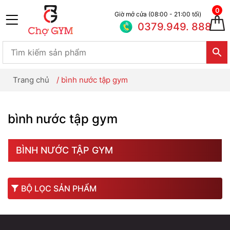
0
Giờ mở cửa (08:00 - 21:00 tối)
0379.949. 888
Trang chủ
/
bình nước tập gym
bình nước tập gym
BÌNH NƯỚC TẬP GYM
BỘ LỌC SẢN PHẨM