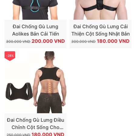
Đai Chống Gù Lưng
Đai Chống Gù Lưng Cải
Aolikes Bản Cải Tiến
Thiện Cột Sống Nhật Bản
GIÁ
GIÁ
GIÁ
GI
200.000
VND
180.000
VND
300.000
VND
300.000
VND
GỐC
HIỆN
GỐC
HI
LÀ:
TẠI
LÀ:
TẠ
-28%
300.000 VND.
LÀ:
300.000 VND.
LÀ
200.000 VND.
18
Đai Chống Gù Lưng Điều
Chỉnh Cột Sống Cho
GIÁ
GIÁ
Người Lớn Aolikes
180.000
VND
250.000
VND