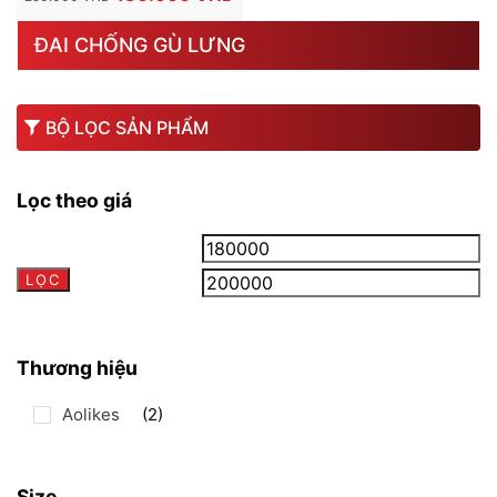
GỐC
HIỆN
ĐAI CHỐNG GÙ LƯNG
LÀ:
TẠI
250.000 VND.
LÀ:
180.000 VND.
BỘ LỌC SẢN PHẨM
Lọc theo giá
Giá
Gi
LỌC
tối
tối
thiểu
đa
Thương hiệu
Aolikes
(2)
Size