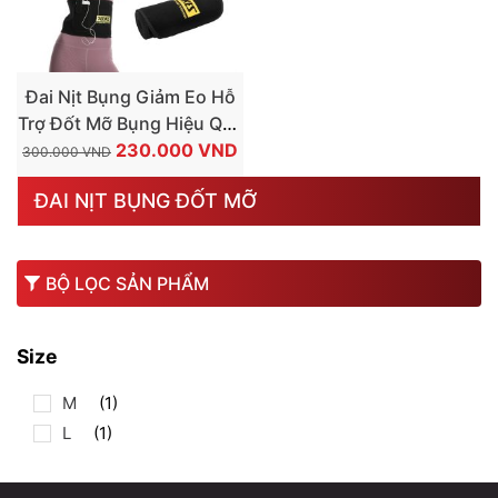
Đai Nịt Bụng Giảm Eo Hỗ
Trợ Đốt Mỡ Bụng Hiệu Quả
GIÁ
GIÁ
Aolikes
230.000
VND
300.000
VND
GỐC
HIỆN
ĐAI NỊT BỤNG ĐỐT MỠ
LÀ:
TẠI
300.000 VND.
LÀ:
230.000 VND.
BỘ LỌC SẢN PHẨM
Size
M
(1)
L
(1)