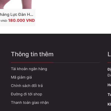
TÙY CHỌN SẢN PHẨM
háng Lực Đàn Hồi
GIÁ
GIÁ
 Chân Mông New
180.000
VND
0
VND
GỐC
HIỆN
 AOLIKES Có Thể
LÀ:
TẠI
Chỉnh Kích Thước
300.000 VND.
LÀ:
sistance Bands AL-
180.000 VND.
3606
Thông tin thêm
L
Tài khoản ngân hàng
Đị
Đ
Mã giảm giá
H
Chính sách đổi trả
Đường đi tới shop
T
Thanh toán giao nhận
Kh