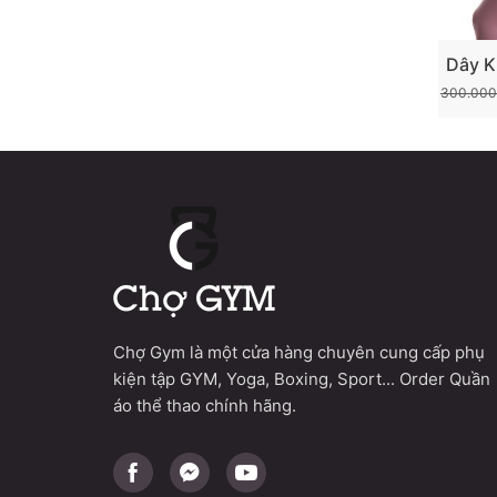
Dây K
Tập
300.00
2021
Điều 
Hip Re
Chợ Gym là một cửa hàng chuyên cung cấp phụ
kiện tập GYM, Yoga, Boxing, Sport... Order Quần
áo thể thao chính hãng.