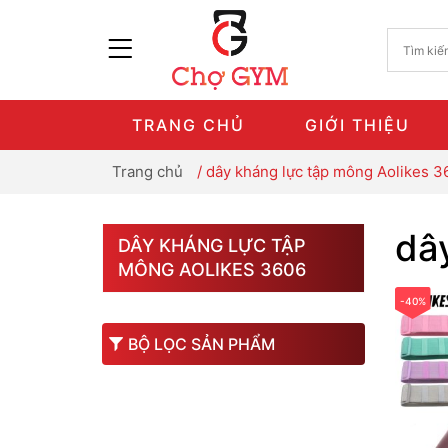
TRANG CHỦ
GIỚI THIỆU
Trang chủ
/
dây kháng lực tập mông Aolikes 3
dâ
DÂY KHÁNG LỰC TẬP
MÔNG AOLIKES 3606
-40%
BỘ LỌC SẢN PHẨM