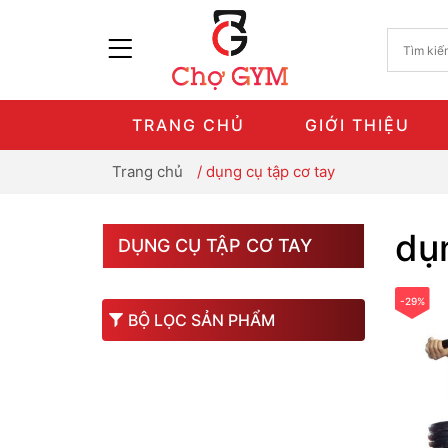
TRANG CHỦ
GIỚI THIỆU
Trang chủ
/
dụng cụ tập cơ tay
dụn
DỤNG CỤ TẬP CƠ TAY
-29%
BỘ LỌC SẢN PHẨM