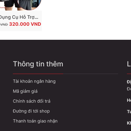
THÊM VÀO GIỎ
Dụng Cụ Hỗ Trợ
GIÁ
GIÁ
Tập Cơ Cổ Tay, Cơ
320.000
VND
0
VND
GỐC
HIỆN
Tay To Khoẻ Wrist
LÀ:
TẠI
Arm Trainer
450.000 VND.
LÀ:
320.000 VND.
Thông tin thêm
L
Tài khoản ngân hàng
Đị
Đ
Mã giảm giá
H
Chính sách đổi trả
Đường đi tới shop
T
Thanh toán giao nhận
Kh