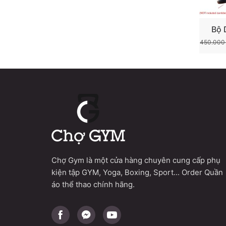
Bộ 
Luyện 
450.00
Bắp 
Chợ Gym là một cửa hàng chuyên cung cấp phụ
kiện tập GYM, Yoga, Boxing, Sport... Order Quần
áo thể thao chính hãng.