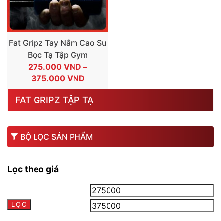
Fat Gripz Tay Nắm Cao Su
Bọc Tạ Tập Gym
275.000
VND
–
KHOẢNG
375.000
VND
GIÁ:
FAT GRIPZ TẬP TẠ
TỪ
275.000 VND
ĐẾN
BỘ LỌC SẢN PHẨM
375.000 VND
Lọc theo giá
Giá
Gi
LỌC
tối
tối