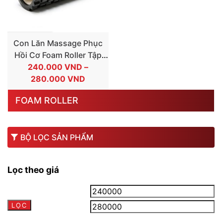
Con Lăn Massage Phục
Hồi Cơ Foam Roller Tập
240.000
GYM Yoga
VND
–
KHOẢNG
280.000
VND
GIÁ:
FOAM ROLLER
TỪ
240.000 VND
ĐẾN
BỘ LỌC SẢN PHẨM
280.000 VND
Lọc theo giá
Giá
Gi
LỌC
tối
tối