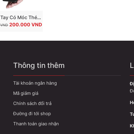
THÊM VÀO GIỎ
 Tay Có Móc Thép
GIÁ
GIÁ
Tạ Weight Lifting
200.000
VND
0
VND
GỐC
HIỆN
Hook Aolikes
LÀ:
TẠI
350.000 VND.
LÀ:
200.000 VND.
Thông tin thêm
L
Tài khoản ngân hàng
Đị
Đ
Mã giảm giá
H
Chính sách đổi trả
Đường đi tới shop
T
Thanh toán giao nhận
Kh