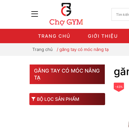
TRANG CHỦ
GIỚI THIỆU
Trang chủ
/
găng tay có móc nâng tạ
gă
GĂNG TAY CÓ MÓC NÂNG
TẠ
-43%
BỘ LỌC SẢN PHẨM