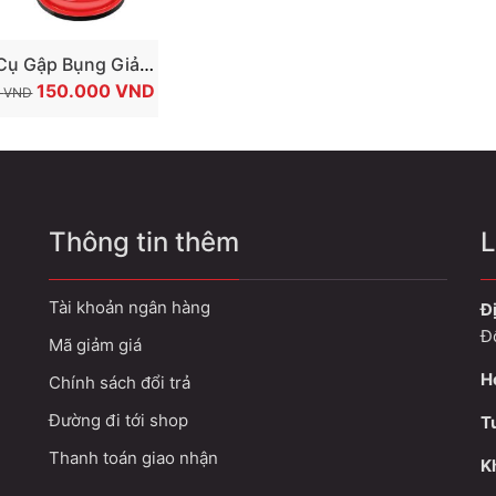
TÙY CHỌN SẢN PHẨM
Cụ Gập Bụng Giảm
GIÁ
GIÁ
 Ngay Tại Nhà
150.000
VND
0
VND
GỐC
HIỆN
LÀ:
TẠI
300.000 VND.
LÀ:
150.000 VND.
Thông tin thêm
L
Tài khoản ngân hàng
Đị
Đ
Mã giảm giá
H
Chính sách đổi trả
Đường đi tới shop
T
Thanh toán giao nhận
Kh