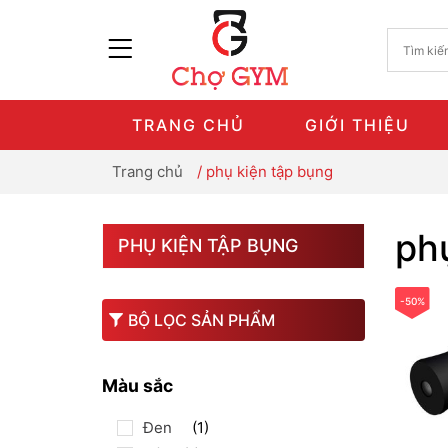
TRANG CHỦ
GIỚI THIỆU
Trang chủ
/
phụ kiện tập bụng
ph
PHỤ KIỆN TẬP BỤNG
-50%
BỘ LỌC SẢN PHẨM
Màu sắc
Đen
(1)