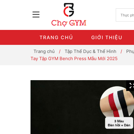
TRANG CHỦ
GIỚI THIỆU
Trang chủ
/
Tập Thể Dục & Thể Hình
/
Phụ
Tay Tập GYM Bench Press Mẫu Mới 2025