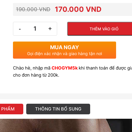
170.000
VND
190.000
VND
Giá
Giá
gốc
hiện
Số
là:
tại
THÊM VÀO GIỎ
lượng
190.000 VND.
là:
170.000 VND.
MUA NGAY
Gọi điện xác nhận và giao hàng tận nơi
Chào hè, nhập mã
CHOGYM5k
khi thanh toán để được g
cho đơn hàng từ 200k.
N PHẨM
THÔNG TIN BỔ SUNG