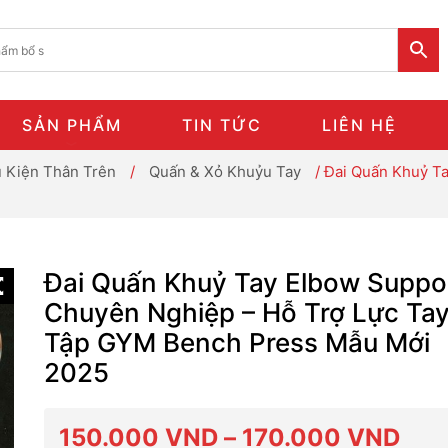
SẢN PHẨM
TIN TỨC
LIÊN HỆ
 Kiện Thân Trên
/
Quấn & Xỏ Khuỷu Tay
/ Đai Quấn Khuỷ T
Đai Quấn Khuỷ Tay Elbow Suppo
Chuyên Nghiệp – Hỗ Trợ Lực Ta
Tập GYM Bench Press Mẫu Mới
2025
Kho
150.000
VND
–
170.000
VND