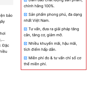
chính hãng 100%.
Sản phẩm phong phú, đa dạng
iện bảo
nhất Việt Nam.
gãy
Tư vấn, đưa ra giải pháp tăng
chơi
cân, tăng cơ, giảm mỡ.
ụ,…
.000 VND
Nhiều khuyến mãi, hậu mãi,
. Đặc
tích điểm hấp dẫn.
nhiều
Miễn phí đo & tư vấn chỉ số cơ
thể miễn phí.
.000 VND