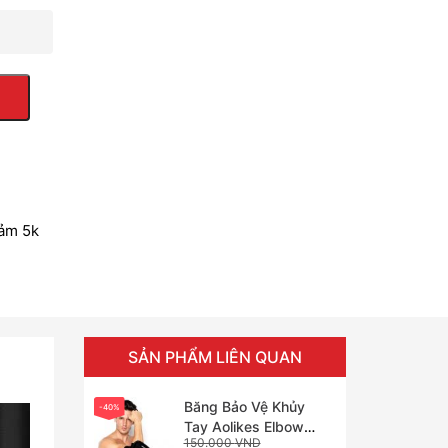
iảm 5k
SẢN PHẨM LIÊN QUAN
Băng Bảo Vệ Khủy
-40%
Tay Aolikes Elbow
150.000
VND
Support (1 Cái)