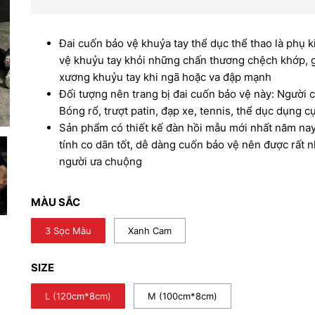
giá:
Đai cuốn bảo vệ khuỷa tay thể dục thể thao là phụ k
vệ khuỷu tay khỏi những chấn thương chệch khớp, 
từ
xương khuỷu tay khi ngã hoặc va đập mạnh
Đối tượng nên trang bị đai cuốn bảo vệ này: Người 
Bóng rổ, trượt patin, đạp xe, tennis, thể dục dụng c
150
Sản phẩm có thiết kế đàn hồi mẫu mới nhất năm nay
tính co dãn tốt, dễ dàng cuốn bảo vệ nên được rất 
đến
người ưa chuộng
170
MÀU SẮC
3 Sọc Màu
Xanh Cam
SIZE
L (120cm*8cm)
M (100cm*8cm)