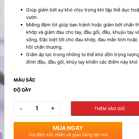
giá:
Giúp giảm bớt sự khó chịu trong khi tập thể dục ho
vườn
từ
Miếng đệm lót giúp bạn tránh hoặc giảm bớt chấn 
khớp và giảm đau cho tay, đầu gối, đầu, khuỷu tay 
sống. Đặc biệt tốt cho đau khớp, đau mãn tính hoặc
180
hồi chấn thương.
Giảm áp lực trong những tư thế khó dồn trọng lượn
đến
đỉnh đầu, đầu gối, khủy tay khiến các điểm này khó 
310
MÀU SẮC
ĐỘ DẦY
Số
THÊM VÀO GIỎ
lượng
MUA NGAY
Gọi điện xác nhận và giao hàng tận nơi