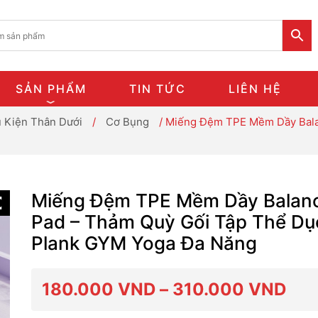
SẢN PHẨM
TIN TỨC
LIÊN HỆ
 Kiện Thân Dưới
/
Cơ Bụng
/ Miếng Đệm TPE Mềm Dầy Bala
Miếng Đệm TPE Mềm Dầy Balan
Pad – Thảm Quỳ Gối Tập Thể Dụ
Plank GYM Yoga Đa Năng
Kho
180.000
VND
–
310.000
VND