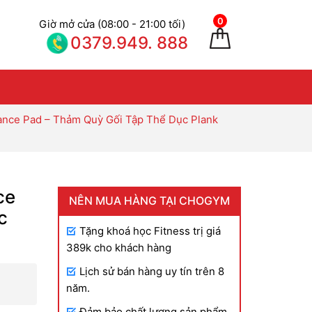
0
Giờ mở cửa (08:00 - 21:00 tối)
0379.949. 888
nce Pad – Thảm Quỳ Gối Tập Thể Dục Plank
ce
NÊN MUA HÀNG TẠI CHOGYM
c
Tặng khoá học Fitness trị giá
389k cho khách hàng
Lịch sử bán hàng uy tín trên 8
ảng
năm.
Đảm bảo chất lượng sản phẩm,