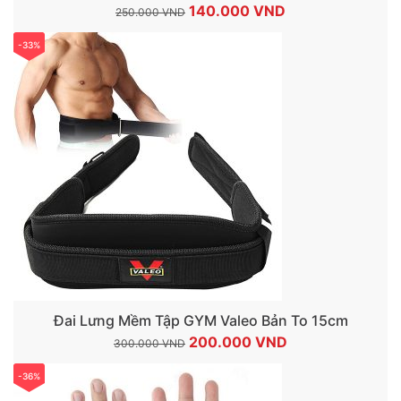
Giá
Giá
140.000
VND
250.000
VND
gốc
hiện
-33%
là:
tại
250.000 VND.
là:
140.000 VND.
Đai Lưng Mềm Tập GYM Valeo Bản To 15cm
Giá
Giá
200.000
VND
300.000
VND
gốc
hiện
-36%
là:
tại