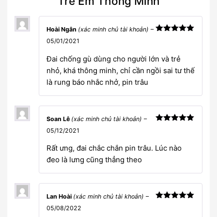
Trẻ Em Thông Minh
Hoài Ngân
(xác minh chủ tài khoản)
–
Được xếp
05/01/2021
hạng
5
5
sao
Đai chống gù dùng cho người lớn và trẻ
nhỏ, khá thông minh, chỉ cần ngồi sai tư thế
là rung báo nhắc nhở, pin trâu
Soan Lê
(xác minh chủ tài khoản)
–
Được xếp
05/12/2021
hạng
5
5
sao
Rất ưng, đai chắc chắn pin trâu. Lúc nào
đeo là lưng cũng thẳng theo
Lan Hoài
(xác minh chủ tài khoản)
–
Được xếp
05/08/2022
hạng
5
5