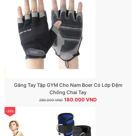
300.000 VND.
là:
200.000 VND.
Găng Tay Tập GYM Cho Nam Boer Có Lớp Đệm
Chống Chai Tay
Giá
Giá
180.000
VND
280.000
VND
gốc
hiện
-53%
là:
tại
280.000 VND.
là:
180.000 VND.