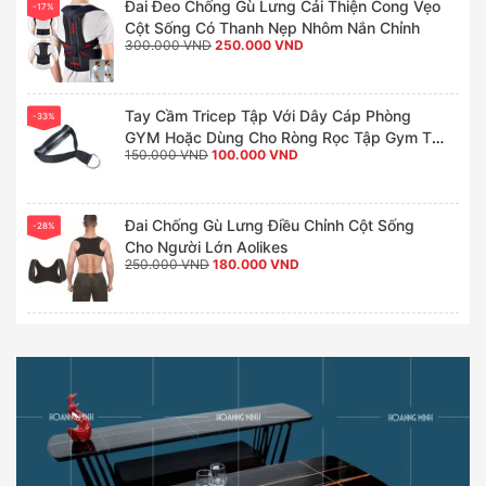
Đai Đeo Chống Gù Lưng Cải Thiện Cong Vẹo
-17%
Cột Sống Có Thanh Nẹp Nhôm Nắn Chỉnh
Giá
Giá
300.000
VND
250.000
VND
gốc
hiện
là:
tại
300.000 VND.
là:
250.000 VND.
Tay Cầm Tricep Tập Với Dây Cáp Phòng
-33%
GYM Hoặc Dùng Cho Ròng Rọc Tập Gym Tại
Giá
Giá
150.000
VND
100.000
VND
Nhà (1 Chiếc)
gốc
hiện
là:
tại
150.000 VND.
là:
100.000 VND.
Đai Chống Gù Lưng Điều Chỉnh Cột Sống
-28%
Cho Người Lớn Aolikes
Giá
Giá
250.000
VND
180.000
VND
gốc
hiện
là:
tại
250.000 VND.
là:
180.000 VND.