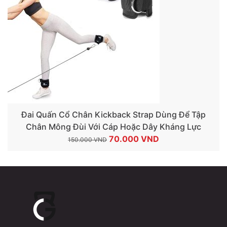
Đai Quấn Cổ Chân Kickback Strap Dùng Để Tập
Chân Mông Đùi Với Cáp Hoặc Dây Kháng Lực
Giá
Giá
70.000
VND
150.000
VND
gốc
hiện
là:
tại
150.000 VND.
là:
70.000 VND.