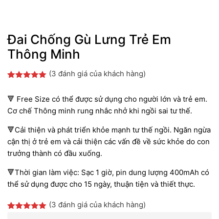
Đai Chống Gù Lưng Trẻ Em
Thông Minh
(
3
đánh giá của khách hàng)
5.00
3
trên 5
dựa trên
🔻 Free Size có thể được sử dụng cho người lớn và trẻ em.
đánh giá
Cơ chế Thông minh rung nhắc nhở khi ngồi sai tư thế.
🔻Cải thiện và phát triển khỏe mạnh tư thế ngồi. Ngăn ngừa
cận thị ở trẻ em và cải thiện các vấn đề về sức khỏe do con
trưởng thành có đầu xuống.
🔻Thời gian làm việc: Sạc 1 giờ, pin dung lượng 400mAh có
thể sử dụng được cho 15 ngày, thuận tiện và thiết thực.
(
3
đánh giá của khách hàng)
5.00
3
trên 5