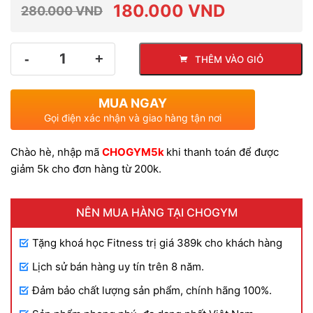
dựa trên
180.000
VND
280.000
VND
đánh giá
Giá
Giá
Số
THÊM VÀO GIỎ
lượng
gốc
hiện
MUA NGAY
là:
tại
Gọi điện xác nhận và giao hàng tận nơi
Chào hè, nhập mã
CHOGYM5k
khi thanh toán để được
280.000 VND.
là:
giảm 5k cho đơn hàng từ 200k.
180.000 VND.
NÊN MUA HÀNG TẠI CHOGYM
Tặng khoá học Fitness trị giá 389k cho khách hàng
Lịch sử bán hàng uy tín trên 8 năm.
Đảm bảo chất lượng sản phẩm, chính hãng 100%.