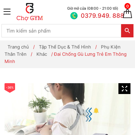
0
Giờ mở cửa (08:00 - 21:00 tối)
0379.949. 888
Trang chủ
/
Tập Thể Dục & Thể Hình
/
Phụ Kiện
Thân Trên
/
Khác
/ Đai Chống Gù Lưng Trẻ Em Thông
Minh
-36%