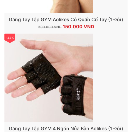
Găng Tay Tập GYM Aolikes Có Quấn Cổ Tay (1 Đôi)
Giá
Giá
150.000
VND
300.000
VND
gốc
hiện
-44%
là:
tại
300.000 VND.
là:
150.000 VND.
Găng Tay Tập GYM 4 Ngón Nửa Bàn Aolikes (1 Đôi)