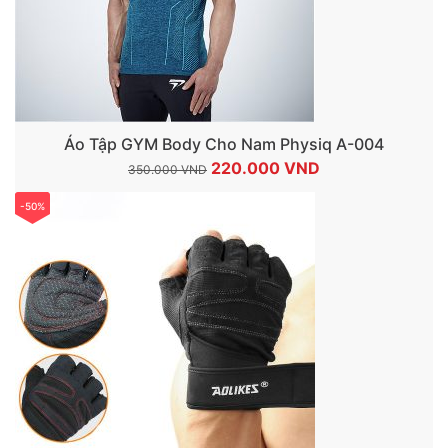
Áo Tập GYM Body Cho Nam Physiq A-004
Giá
Giá
220.000
VND
350.000
VND
gốc
hiện
-50%
là:
tại
350.000 VND.
là:
220.000 VND.