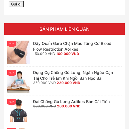
SẢN PHẨM LIÊN QUAN
Dây Quấn Garo Chặn Máu Tăng Cơ Blood
-33%
Flow Restriction Aolikes
Giá
Giá
150.000
VND
100.000
VND
gốc
hiện
là:
tại
150.000 VND.
là:
100.000 VND.
Dụng Cụ Chống Gù Lưng, Ngăn Ngừa Cận
-37%
Thị Cho Trẻ Em Khi Ngồi Bàn Học Bài
Giá
Giá
350.000
VND
220.000
VND
gốc
hiện
là:
tại
350.000 VND.
là:
220.000 VND.
Đai Chống Gù Lưng Aolikes Bản Cải Tiến
-33%
Giá
Giá
300.000
VND
200.000
VND
gốc
hiện
là:
tại
300.000 VND.
là:
200.000 VND.