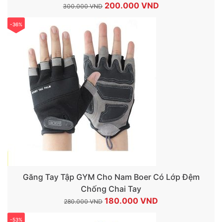
Giá
Giá
200.000
VND
300.000
VND
gốc
hiện
-36%
là:
tại
300.000 VND.
là:
200.000 VND.
Găng Tay Tập GYM Cho Nam Boer Có Lớp Đệm
Chống Chai Tay
Giá
Giá
180.000
VND
280.000
VND
gốc
hiện
-53%