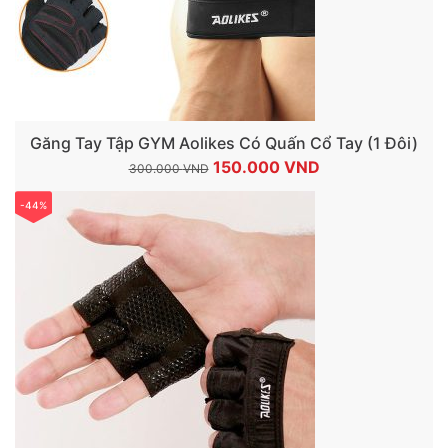
Găng Tay Tập GYM Aolikes Có Quấn Cổ Tay (1 Đôi)
Giá
Giá
150.000
VND
300.000
VND
gốc
hiện
-44%
là:
tại
300.000 VND.
là:
150.000 VND.