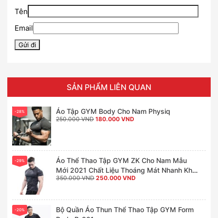
Tên
Email
SẢN PHẨM LIÊN QUAN
Áo Tập GYM Body Cho Nam Physiq
-28%
Giá
Giá
250.000
VND
180.000
VND
gốc
hiện
là:
tại
250.000 VND.
là:
180.000 VND.
Áo Thể Thao Tập GYM ZK Cho Nam Mẫu
-29%
Mới 2021 Chất Liệu Thoáng Mát Nhanh Khô,
Giá
Giá
350.000
VND
250.000
VND
Form Ôm Body Chuẩn Đẹp
gốc
hiện
là:
tại
350.000 VND.
là:
250.000 VND.
Bộ Quần Áo Thun Thể Thao Tập GYM Form
-20%