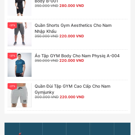
Body B-001
Giá
Giá
350.000
VND
280.000
VND
gốc
hiện
là:
tại
350.000 VND.
là:
280.000 VND.
Quần Shorts Gym Aesthetics Cho Nam
-37%
Nhập Khẩu
Giá
Giá
350.000
VND
220.000
VND
gốc
hiện
là:
tại
350.000 VND.
là:
220.000 VND.
Áo Tập GYM Body Cho Nam Physiq A-004
-37%
Giá
Giá
350.000
VND
220.000
VND
gốc
hiện
là:
tại
350.000 VND.
là:
220.000 VND.
Quần Đùi Tập GYM Cao Cấp Cho Nam
-27%
Gymjunky
Giá
Giá
300.000
VND
220.000
VND
gốc
hiện
là:
tại
300.000 VND.
là:
220.000 VND.