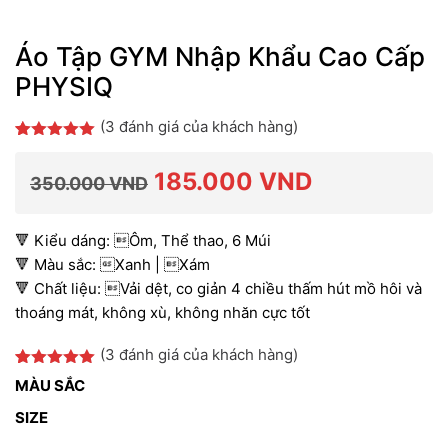
Áo Tập GYM Nhập Khẩu Cao Cấp
PHYSIQ
(
3
đánh giá của khách hàng)
5.00
3
trên 5
dựa trên
Giá
Giá
185.000
VND
đánh giá
350.000
VND
gốc
hiện
🔻 Kiểu dáng: Ôm, Thể thao, 6 Múi
🔻 Màu sắc: Xanh | Xám
🔻 Chất liệu: Vải dệt, co giản 4 chiều thấm hút mồ hôi và
là:
tại
thoáng mát, không xù, không nhăn cực tốt
(
3
đánh giá của khách hàng)
350.000 VND.
là:
5.00
3
trên 5
MÀU SẮC
dựa trên
đánh giá
185.000 VN
SIZE