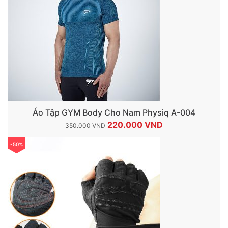
Áo Tập GYM Body Cho Nam Physiq A-004
Giá
Giá
220.000
VND
350.000
VND
gốc
hiện
-50%
là:
tại
350.000 VND.
là:
220.000 VND.