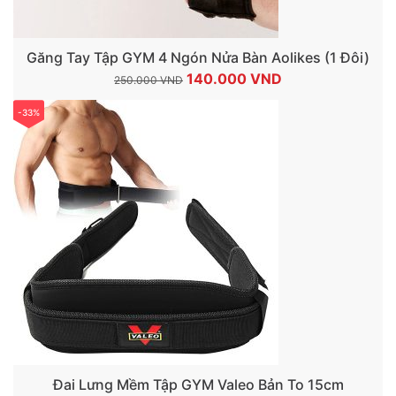
Găng Tay Tập GYM 4 Ngón Nửa Bàn Aolikes (1 Đôi)
Giá
Giá
140.000
VND
250.000
VND
gốc
hiện
-33%
là:
tại
250.000 VND.
là:
140.000 VND.
Đai Lưng Mềm Tập GYM Valeo Bản To 15cm