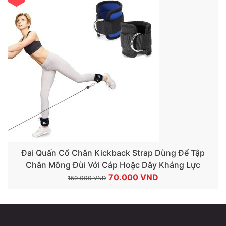
là:
tại
280.000 VND.
là:
180.000 VND.
Đai Quấn Cổ Chân Kickback Strap Dùng Để Tập
Chân Mông Đùi Với Cáp Hoặc Dây Kháng Lực
Giá
Giá
70.000
VND
150.000
VND
gốc
hiện
là:
tại
150.000 VND.
là:
70.000 VND.