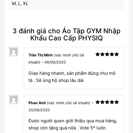
M, L, XL
3 đánh giá cho
Áo Tập GYM Nhập
Khẩu Cao Cấp PHYSIQ
Trần Thị Minh
(xác minh chủ tài
Được xếp
khoản)
–
06/06/2020
hạng
5
5
sao
Giao hàng nhanh, sản phẩm đúng như mô
tả . Sẽ ủng hộ shop lâu dài
Phan Anh
(xác minh chủ tài khoản)
–
Được xếp
20/08/2020
hạng
5
5
sao
Được người quen giới thiệu qua mua hàng,
shop còn tặng quà nữa . Vote 5* luôn