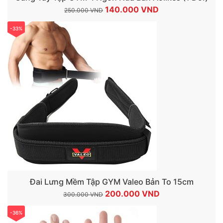
Giá
Giá
140.000
VND
250.000
VND
gốc
hiện
-33%
là:
tại
250.000 VND.
là:
140.000 VND.
Đai Lưng Mềm Tập GYM Valeo Bản To 15cm
Giá
Giá
200.000
VND
300.000
VND
gốc
hiện
-36%
là:
tại