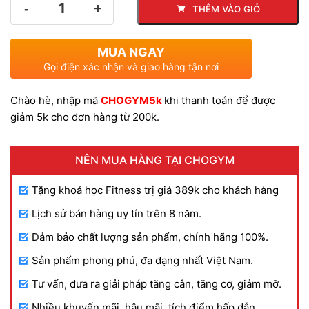
THÊM VÀO GIỎ
lượng
gốc
hiện
MUA NGAY
là:
tại
Gọi điện xác nhận và giao hàng tận nơi
Chào hè, nhập mã
CHOGYM5k
khi thanh toán để được
250.000 VND.
là:
giảm 5k cho đơn hàng từ 200k.
150.000 VND.
NÊN MUA HÀNG TẠI CHOGYM
Tặng khoá học Fitness trị giá 389k cho khách hàng
Lịch sử bán hàng uy tín trên 8 năm.
Đảm bảo chất lượng sản phẩm, chính hãng 100%.
Sản phẩm phong phú, đa dạng nhất Việt Nam.
Tư vấn, đưa ra giải pháp tăng cân, tăng cơ, giảm mỡ.
Nhiều khuyến mãi, hậu mãi, tích điểm hấp dẫn.