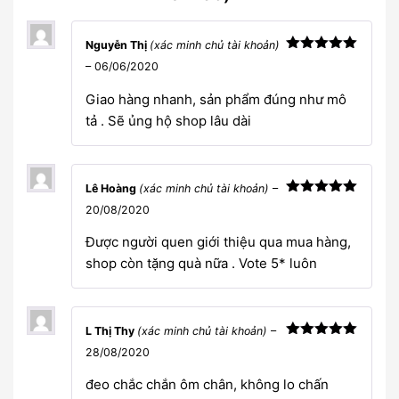
Nguyễn Thị
(xác minh chủ tài khoản)
Được xếp
–
06/06/2020
hạng
5
5
sao
Giao hàng nhanh, sản phẩm đúng như mô
tả . Sẽ ủng hộ shop lâu dài
Lê Hoàng
(xác minh chủ tài khoản)
–
Được xếp
20/08/2020
hạng
5
5
sao
Được người quen giới thiệu qua mua hàng,
shop còn tặng quà nữa . Vote 5* luôn
L Thị Thy
(xác minh chủ tài khoản)
–
Được xếp
28/08/2020
hạng
5
5
sao
đeo chắc chắn ôm chân, không lo chấn