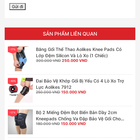
SẢN PHẨM LIÊN QUAN
Băng Gối Thể Thao Aolikes Knee Pads Có
-17%
Lớp Đệm Silicon Và Lò Xo (1 Chiếc)
Giá
Giá
300.000
VND
250.000
VND
gốc
hiện
là:
tại
300.000 VND.
là:
250.000 VND.
Đai Bảo Vệ Khớp Gối Bị Yếu Có 4 Lò Xo Trợ
-40%
Lực Aolikes 7912
Giá
Giá
250.000
VND
150.000
VND
gốc
hiện
là:
tại
250.000 VND.
là:
150.000 VND.
Bộ 2 Miếng Đệm Bọt Biển Bản Dầy 2cm
-17%
Kneepads Chống Va Đập Bảo Vệ Gối Cho
Giá
Giá
180.000
VND
150.000
VND
Thủ Môn, Đá Bóng, Bóng Chuyền, Gym,
gốc
hiện
Khiêu Vũ
là:
tại
180.000 VND.
là:
150.000 VND.