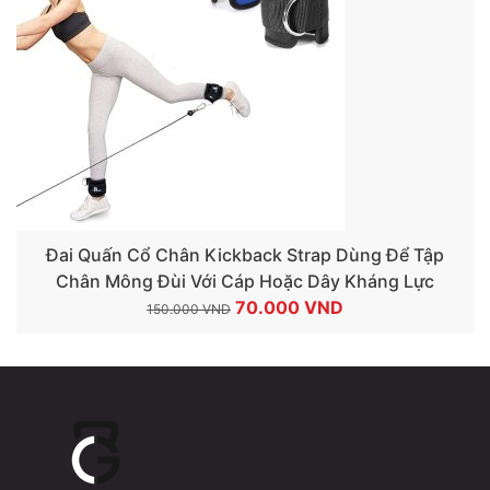
Đai Quấn Cổ Chân Kickback Strap Dùng Để Tập
Chân Mông Đùi Với Cáp Hoặc Dây Kháng Lực
Giá
Giá
70.000
VND
150.000
VND
gốc
hiện
là:
tại
150.000 VND.
là:
70.000 VND.