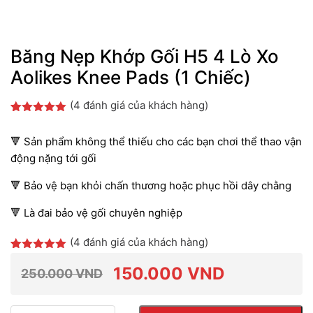
Băng Nẹp Khớp Gối H5 4 Lò Xo
Aolikes Knee Pads (1 Chiếc)
(
4
đánh giá của khách hàng)
5.00
4
trên 5
dựa trên
🔻 Sản phẩm không thể thiếu cho các bạn chơi thể thao vận
đánh giá
động nặng tới gối
🔻 Bảo vệ bạn khỏi chấn thương hoặc phục hồi dây chằng
🔻
Là đai bảo vệ gối chuyên nghiệp
(
4
đánh giá của khách hàng)
5.00
4
trên 5
dựa trên
150.000
VND
250.000
VND
đánh giá
Giá
Giá
Số