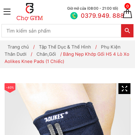
0
Giờ mở cửa (08:00 - 21:00 tối)
0379.949. 888
Trang chủ
/
Tập Thể Dục & Thể Hình
/
Phụ Kiện
Thân Dưới
/
Chân,Gối
/ Băng Nẹp Khớp Gối H5 4 Lò Xo
Aolikes Knee Pads (1 Chiếc)
-40%