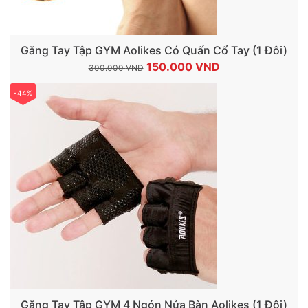
Găng Tay Tập GYM Aolikes Có Quấn Cổ Tay (1 Đôi)
Giá
Giá
150.000
VND
300.000
VND
gốc
hiện
-44%
là:
tại
300.000 VND.
là:
150.000 VND.
Găng Tay Tập GYM 4 Ngón Nửa Bàn Aolikes (1 Đôi)