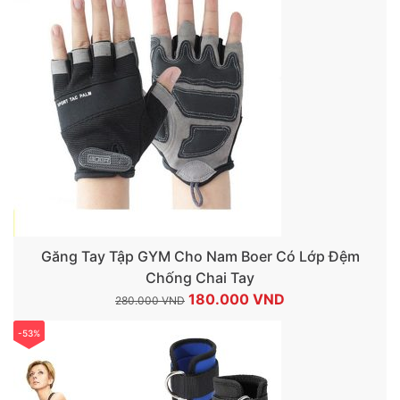
300.000 VND.
là:
200.000 VND.
Găng Tay Tập GYM Cho Nam Boer Có Lớp Đệm
Chống Chai Tay
Giá
Giá
180.000
VND
280.000
VND
gốc
hiện
-53%
là:
tại
280.000 VND.
là:
180.000 VND.