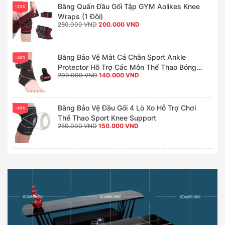
Băng Quấn Đầu Gối Tập GYM Aolikes Knee
-20%
Wraps (1 Đôi)
Giá
Giá
250.000
VND
200.000
VND
gốc
hiện
là:
tại
250.000 VND.
là:
200.000 VND.
Băng Bảo Vệ Mắt Cá Chân Sport Ankle
-30%
Protector Hỗ Trợ Các Môn Thể Thao Bóng
Giá
Giá
200.000
VND
140.000
VND
Rổ, Bóng Đá, Bóng Chuyền (1 Chiếc)
gốc
hiện
là:
tại
200.000 VND.
là:
140.000 VND.
Băng Bảo Vệ Đầu Gối 4 Lò Xo Hỗ Trợ Chơi
-40%
Thể Thao Sport Knee Support
Giá
Giá
250.000
VND
150.000
VND
gốc
hiện
là:
tại
250.000 VND.
là:
150.000 VND.