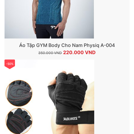
Áo Tập GYM Body Cho Nam Physiq A-004
Giá
Giá
220.000
VND
350.000
VND
gốc
hiện
-50%
là:
tại
350.000 VND.
là:
220.000 VND.