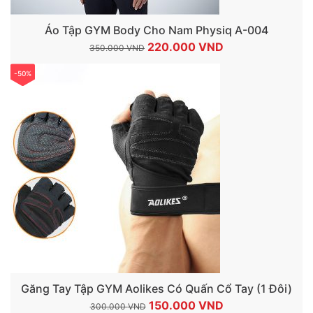
Áo Tập GYM Body Cho Nam Physiq A-004
Giá
Giá
220.000
VND
350.000
VND
gốc
hiện
-50%
là:
tại
350.000 VND.
là:
220.000 VND.
Găng Tay Tập GYM Aolikes Có Quấn Cổ Tay (1 Đôi)
Giá
Giá
150.000
VND
300.000
VND