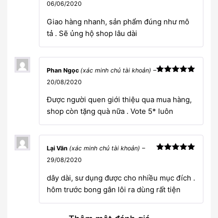
Được xếp
06/06/2020
hạng
5
5
sao
Giao hàng nhanh, sản phẩm đúng như mô
tả . Sẽ ủng hộ shop lâu dài
Phan Ngọc
(xác minh chủ tài khoản)
–
Được xếp
20/08/2020
hạng
5
5
sao
Được người quen giới thiệu qua mua hàng,
shop còn tặng quà nữa . Vote 5* luôn
Lại Văn
(xác minh chủ tài khoản)
–
Được xếp
29/08/2020
hạng
5
5
sao
dây dài, sư dụng được cho nhiều mục đích .
hôm trước bong gân lôi ra dùng rất tiện