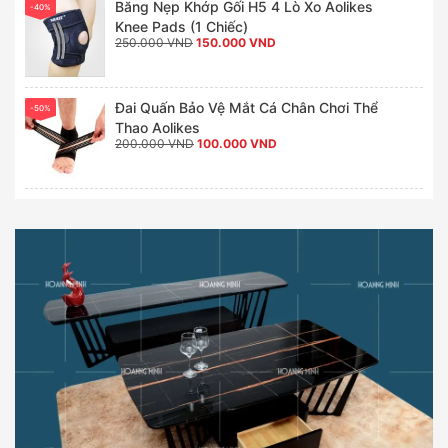
Băng Nẹp Khớp Gối H5 4 Lò Xo Aolikes
-40%
Knee Pads (1 Chiếc)
Giá
Giá
250.000
VND
150.000
VND
gốc
hiện
là:
tại
250.000 VND.
là:
150.000 VND.
Đai Quấn Bảo Vệ Mắt Cá Chân Chơi Thể
-50%
Thao Aolikes
Giá
Giá
200.000
VND
100.000
VND
gốc
hiện
là:
tại
200.000 VND.
là:
100.000 VND.