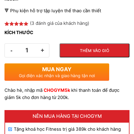
là:
tại
🔻 Phụ kiện hỗ trợ tập luyện thể thao cần thiết
(
3
đánh giá của khách hàng)
100.000 VND.
là:
5.00
3
trên 5
KÍCH THƯỚC
dựa trên
đánh giá
50.000 VND
Số
THÊM VÀO GIỎ
lượng
MUA NGAY
Gọi điện xác nhận và giao hàng tận nơi
Chào hè, nhập mã
CHOGYM5k
khi thanh toán để được
giảm 5k cho đơn hàng từ 200k.
NÊN MUA HÀNG TẠI CHOGYM
Tặng khoá học Fitness trị giá 389k cho khách hàng