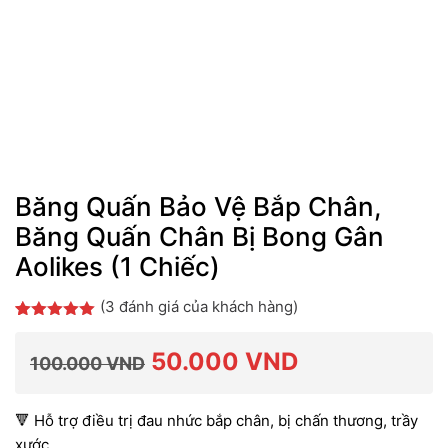
Băng Quấn Bảo Vệ Bắp Chân,
Băng Quấn Chân Bị Bong Gân
Aolikes (1 Chiếc)
(
3
đánh giá của khách hàng)
5.00
3
trên 5
dựa trên
Giá
Giá
50.000
VND
đánh giá
100.000
VND
gốc
hiện
🔻 Hỗ trợ điều trị đau nhức bắp chân, bị chấn thương, trầy
xước…