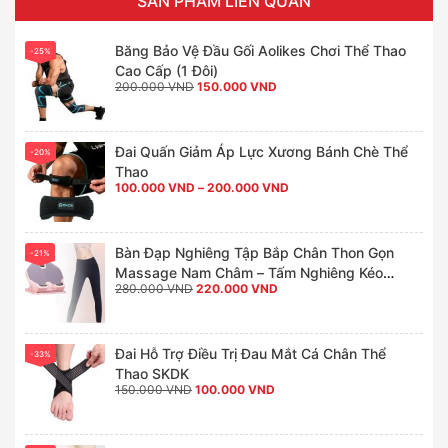
SẢN PHẨM LIÊN QUAN
Băng Bảo Vệ Đầu Gối Aolikes Chơi Thể Thao
-25%
Cao Cấp (1 Đôi)
Giá
Giá
200.000
VND
150.000
VND
gốc
hiện
là:
tại
200.000 VND.
là:
150.000 VND.
Đai Quấn Giảm Áp Lực Xương Bánh Chè Thể
-20%
Thao
Khoảng
100.000
VND
–
200.000
VND
giá:
từ
100.000 VND
đến
200.000 VND
Bàn Đạp Nghiêng Tập Bắp Chân Thon Gọn
-21%
Massage Nam Châm – Tấm Nghiêng Kéo
Giá
Giá
280.000
VND
220.000
VND
Giãn Cơ Tập Thể Dục
gốc
hiện
là:
tại
280.000 VND.
là:
220.000 VND.
Đai Hỗ Trợ Điều Trị Đau Mắt Cá Chân Thể
-33%
Thao SKDK
Giá
Giá
150.000
VND
100.000
VND
gốc
hiện
là:
tại
150.000 VND.
là:
100.000 VND.