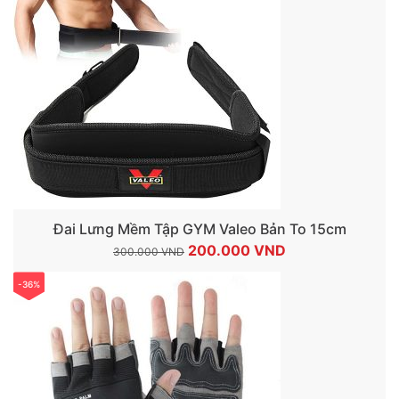
140.000 VND.
Đai Lưng Mềm Tập GYM Valeo Bản To 15cm
Giá
Giá
200.000
VND
300.000
VND
gốc
hiện
-36%
là:
tại
300.000 VND.
là:
200.000 VND.