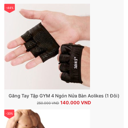
gốc
hiện
-44%
là:
tại
300.000 VND.
là:
150.000 VND.
Găng Tay Tập GYM 4 Ngón Nửa Bàn Aolikes (1 Đôi)
Giá
Giá
140.000
VND
250.000
VND
gốc
hiện
-33%
là:
tại
250.000 VND.
là: