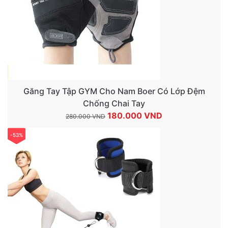
Găng Tay Tập GYM Cho Nam Boer Có Lớp Đệm
Chống Chai Tay
Giá
Giá
180.000
VND
280.000
VND
gốc
hiện
-53%
là:
tại
280.000 VND.
là:
180.000 VND.