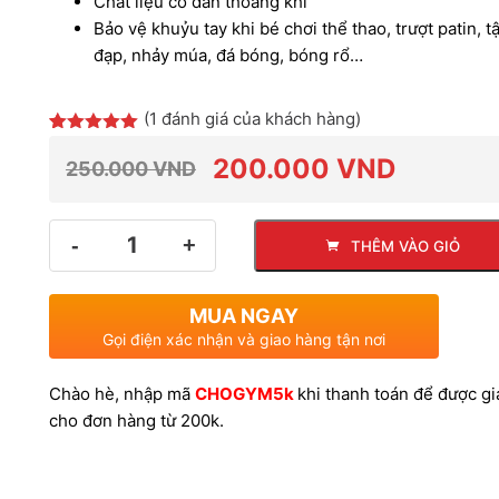
Chất liệu co dãn thoáng khí
Bảo vệ khuỷu tay khi bé chơi thể thao, trượt patin, t
đạp, nhảy múa, đá bóng, bóng rổ…
(
1
đánh giá của khách hàng)
5.00
1
trên 5
dựa trên
200.000
VND
250.000
VND
đánh giá
Giá
Giá
Số
THÊM VÀO GIỎ
lượng
gốc
hiện
MUA NGAY
là:
tại
Gọi điện xác nhận và giao hàng tận nơi
Chào hè, nhập mã
CHOGYM5k
khi thanh toán để được g
250.000 VND.
là:
cho đơn hàng từ 200k.
200.000 VND.