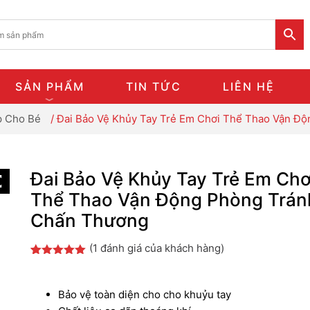
SẢN PHẨM
TIN TỨC
LIÊN HỆ
p Cho Bé
/ Đai Bảo Vệ Khủy Tay Trẻ Em Chơi Thể Thao Vận Đ
Đai Bảo Vệ Khủy Tay Trẻ Em Chơ
Thể Thao Vận Động Phòng Trán
Chấn Thương
(
1
đánh giá của khách hàng)
5.00
1
trên 5
dựa trên
đánh giá
Bảo vệ toàn diện cho cho khuỷu tay