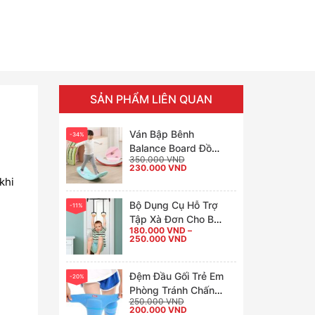
SẢN PHẨM LIÊN QUAN
Ván Bập Bênh
-34%
Balance Board Đồ
350.000
VND
Chơi Giữ Thăng
Giá
Giá
230.000
VND
gốc
Bằng Cho Bé
hiện
khi
là:
tại
350.000 VND.
là:
230.000 VND.
Bộ Dụng Cụ Hỗ Trợ
-11%
Tập Xà Đơn Cho Bé
180.000
VND
–
Kích Thích Chiều
Khoảng
250.000
VND
Cao Dạng Tay Cầm
giá:
từ
Có Dây Điều Chỉnh
180.000 VND
đến
Được Kích Thước
Đệm Đầu Gối Trẻ Em
-20%
250.000 VND
Phòng Tránh Chấn
250.000
VND
Thương Thể Thao
Giá
Giá
200.000
VND