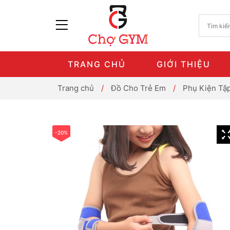
TRANG CHỦ
GIỚI THIỆU
Trang chủ
/
Đồ Cho Trẻ Em
/
Phụ Kiện Tậ
-20%