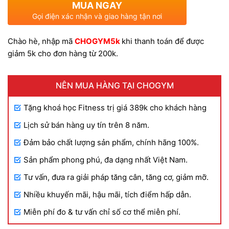
MUA NGAY
là:
tại
Gọi điện xác nhận và giao hàng tận nơi
Chào hè, nhập mã
CHOGYM5k
khi thanh toán để được
250.000 VND.
là:
giảm 5k cho đơn hàng từ 200k.
180.000 VND.
NÊN MUA HÀNG TẠI CHOGYM
Tặng khoá học Fitness trị giá 389k cho khách hàng
Lịch sử bán hàng uy tín trên 8 năm.
Đảm bảo chất lượng sản phẩm, chính hãng 100%.
Sản phẩm phong phú, đa dạng nhất Việt Nam.
Tư vấn, đưa ra giải pháp tăng cân, tăng cơ, giảm mỡ.
Nhiều khuyến mãi, hậu mãi, tích điểm hấp dẫn.
Miễn phí đo & tư vấn chỉ số cơ thể miễn phí.