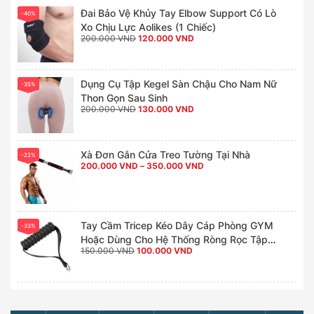
180.000 VND.
Đai Bảo Vệ Khủy Tay Elbow Support Có Lò
-40%
Xo Chịu Lực Aolikes (1 Chiếc)
Giá
Giá
200.000
VND
120.000
VND
gốc
hiện
là:
tại
200.000 VND.
là:
120.000 VND.
Dụng Cụ Tập Kegel Sàn Chậu Cho Nam Nữ
-35%
Thon Gọn Sau Sinh
Giá
Giá
200.000
VND
130.000
VND
gốc
hiện
là:
tại
200.000 VND.
là:
130.000 VND.
Xà Đơn Gắn Cửa Treo Tường Tại Nhà
-22%
Khoảng
200.000
VND
–
350.000
VND
giá:
từ
200.000 VND
đến
350.000 VND
Tay Cầm Tricep Kéo Dây Cáp Phòng GYM
-33%
Hoặc Dùng Cho Hệ Thống Ròng Rọc Tập
Giá
Giá
150.000
VND
100.000
VND
Gym Tại Nhà
gốc
hiện
là:
tại
150.000 VND.
là:
100.000 VND.