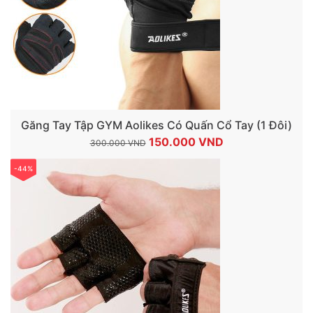
Găng Tay Tập GYM Aolikes Có Quấn Cổ Tay (1 Đôi)
Giá
Giá
150.000
VND
300.000
VND
gốc
hiện
-44%
là:
tại
300.000 VND.
là:
150.000 VND.