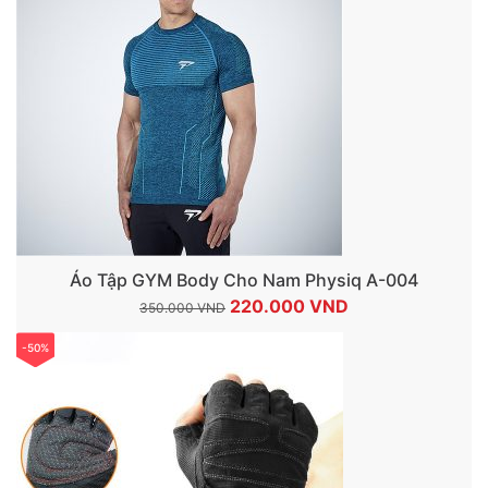
Áo Tập GYM Body Cho Nam Physiq A-004
Giá
Giá
220.000
VND
350.000
VND
gốc
hiện
-50%
là:
tại
350.000 VND.
là:
220.000 VND.