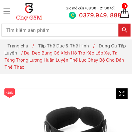
0
Giờ mở cửa (08:00 - 21:00 tối)
0379.949. 888
Trang chủ
/
Tập Thể Dục & Thể Hình
/
Dụng Cụ Tập
Luyện
/ Đai Đeo Bụng Có Xích Hỗ Trợ Kéo Lốp Xe, Tạ
Tăng Trọng Lượng Huấn Luyện Thể Lực Chạy Bộ Cho Dân
Thể Thao
-28%