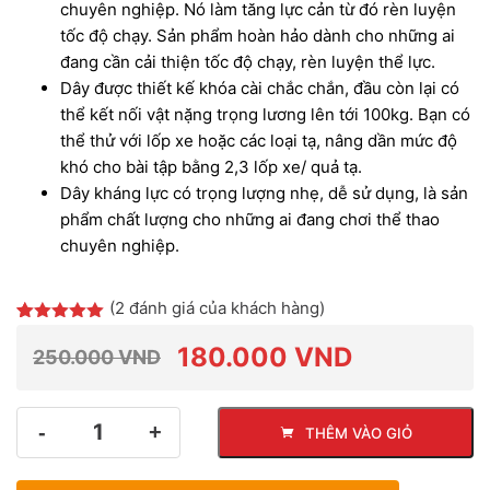
chuyên nghiệp. Nó làm tăng lực cản từ đó rèn luyện
tốc độ chạy. Sản phẩm hoàn hảo dành cho những ai
đang cần cải thiện tốc độ chạy, rèn luyện thể lực.
Dây được thiết kế khóa cài chắc chắn, đầu còn lại có
thể kết nối vật nặng trọng lương lên tới 100kg. Bạn có
thể thử với lốp xe hoặc các loại tạ, nâng dần mức độ
khó cho bài tập bằng 2,3 lốp xe/ quả tạ.
Dây kháng lực có trọng lượng nhẹ, dễ sử dụng, là sản
phẩm chất lượng cho những ai đang chơi thể thao
chuyên nghiệp.
(
2
đánh giá của khách hàng)
5.00
2
trên 5
dựa trên
180.000
VND
250.000
VND
đánh giá
Giá
Giá
Số
THÊM VÀO GIỎ
lượng
gốc
hiện