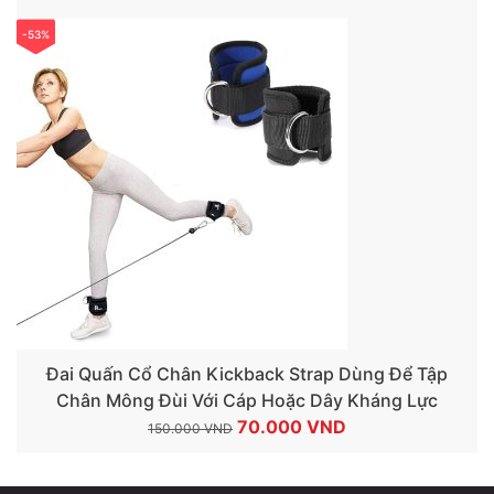
gốc
hiện
-53%
là:
tại
280.000 VND.
là:
180.000 VND.
Đai Quấn Cổ Chân Kickback Strap Dùng Để Tập
Chân Mông Đùi Với Cáp Hoặc Dây Kháng Lực
Giá
Giá
70.000
VND
150.000
VND
gốc
hiện
là:
tại