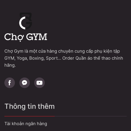
150.000 VND.
là:
70.000 VND.
Chợ Gym là một cửa hàng chuyên cung cấp phụ kiện tập
GYM, Yoga, Boxing, Sport... Order Quần áo thể thao chính
hãng.
Thông tin thêm
Tài khoản ngân hàng