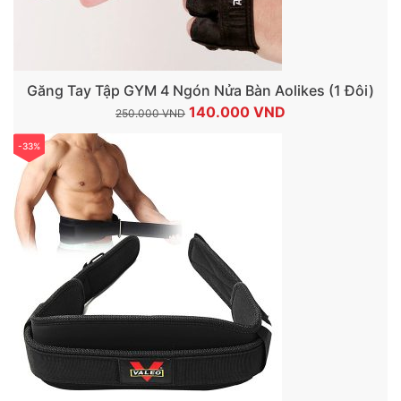
Găng Tay Tập GYM 4 Ngón Nửa Bàn Aolikes (1 Đôi)
Giá
Giá
140.000
VND
250.000
VND
gốc
hiện
-33%
là:
tại
250.000 VND.
là:
140.000 VND.