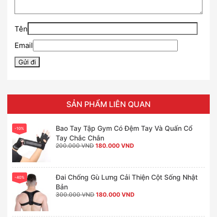
Tên
Email
SẢN PHẨM LIÊN QUAN
Bao Tay Tập Gym Có Đệm Tay Và Quấn Cổ
-10%
Tay Chắc Chắn
Giá
Giá
200.000
VND
180.000
VND
gốc
hiện
là:
tại
200.000 VND.
là:
180.000 VND.
Đai Chống Gù Lưng Cải Thiện Cột Sống Nhật
-40%
Bản
Giá
Giá
300.000
VND
180.000
VND
gốc
hiện
là:
tại
300.000 VND.
là: