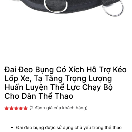
Đai Đeo Bụng Có Xích Hỗ Trợ Kéo
Lốp Xe, Tạ Tăng Trọng Lượng
Huấn Luyện Thể Lực Chạy Bộ
Cho Dân Thể Thao
(
2
đánh giá của khách hàng)
5.00
2
trên 5
dựa trên
đánh giá
Đai đeo bụng được sử dụng chủ yếu trong thể thao