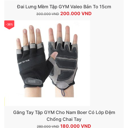
Đai Lưng Mềm Tập GYM Valeo Bản To 15cm
Giá
Giá
200.000
VND
300.000
VND
gốc
hiện
-36%
là:
tại
300.000 VND.
là:
200.000 VND.
Găng Tay Tập GYM Cho Nam Boer Có Lớp Đệm
Chống Chai Tay
Giá
Giá
180.000
VND
280.000
VND