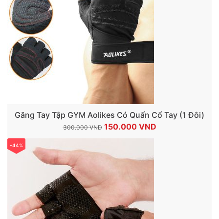
Găng Tay Tập GYM Aolikes Có Quấn Cổ Tay (1 Đôi)
Giá
Giá
150.000
VND
300.000
VND
gốc
hiện
-44%
là:
tại
300.000 VND.
là:
150.000 VND.