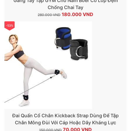
Găng Tay Tập GYM Cho Nam Boer Có Lớp Đệm
Chống Chai Tay
Giá
Giá
180.000
VND
280.000
VND
gốc
hiện
-53%
là:
tại
280.000 VND.
là:
180.000 VND.
Đai Quấn Cổ Chân Kickback Strap Dùng Để Tập
Chân Mông Đùi Với Cáp Hoặc Dây Kháng Lực
Giá
Giá
70.000
VND
150.000
VND