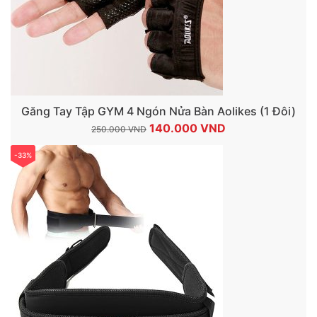
Găng Tay Tập GYM 4 Ngón Nửa Bàn Aolikes (1 Đôi)
Giá
Giá
140.000
VND
250.000
VND
gốc
hiện
-33%
là:
tại
250.000 VND.
là:
140.000 VND.