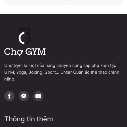
gốc
hiện
là:
tại
150.000 VND.
là:
70.000 VND.
Chợ Gym là một cửa hàng chuyên cung cấp phụ kiện tập
GYM, Yoga, Boxing, Sport... Order Quần áo thể thao chính
hãng.
Thông tin thêm