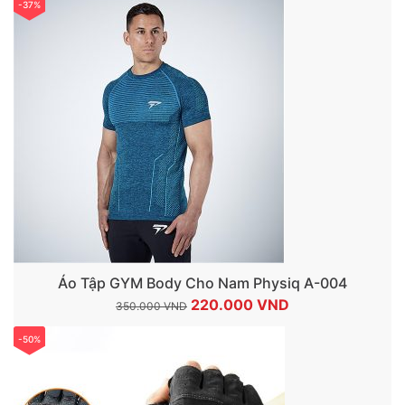
-37%
Áo Tập GYM Body Cho Nam Physiq A-004
Giá
Giá
220.000
VND
350.000
VND
gốc
hiện
-50%
là:
tại
350.000 VND.
là:
220.000 VND.