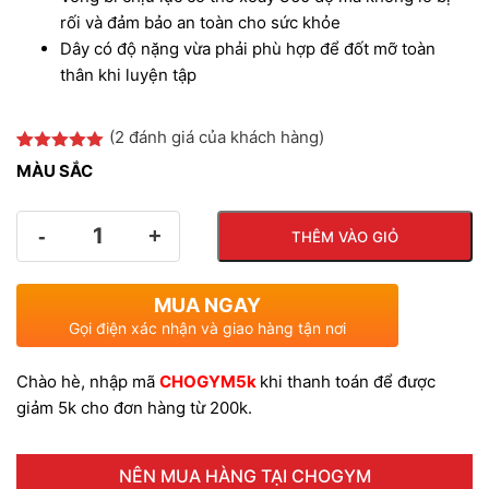
rối và đảm bảo an toàn cho sức khỏe
150.000 VND.
là:
Dây có độ nặng vừa phải phù hợp để đốt mỡ toàn
thân khi luyện tập
120.000 VN
(
2
đánh giá của khách hàng)
5.00
2
trên 5
MÀU SẮC
dựa trên
đánh giá
Số
THÊM VÀO GIỎ
lượng
MUA NGAY
Gọi điện xác nhận và giao hàng tận nơi
Chào hè, nhập mã
CHOGYM5k
khi thanh toán để được
giảm 5k cho đơn hàng từ 200k.
NÊN MUA HÀNG TẠI CHOGYM