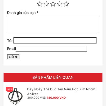
Đánh giá của bạn
*
Tên
Email
SẢN PHẨM LIÊN QUAN
Dây Nhảy Thể Dục Tay Nắm Hợp Kim Nhôm
-40%
Aolikes
Giá
Giá
300.000
VND
180.000
VND
gốc
hiện
là:
tại
300.000 VND.
là: