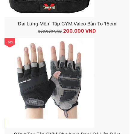
Đai Lưng Mềm Tập GYM Valeo Bản To 15cm
Giá
Giá
200.000
VND
300.000
VND
gốc
hiện
-36%
là:
tại
300.000 VND.
là:
200.000 VND.