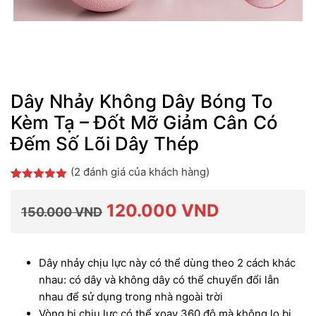
Dây Nhảy Không Dây Bóng To
Kèm Tạ – Đốt Mỡ Giảm Cân Có
Đếm Số Lõi Dây Thép
(
2
đánh giá của khách hàng)
5.00
2
trên 5
dựa trên
Giá
Giá
120.000
VND
đánh giá
150.000
VND
gốc
hiện
Dây nhảy chịu lực này có thể dùng theo 2 cách khác
nhau: có dây và không dây có thể chuyển đổi lẫn
là:
tại
nhau để sử dụng trong nhà ngoài trời
Vòng bi chịu lực có thể xoay 360 độ mà không lo bị