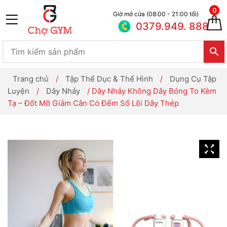
0
Giờ mở cửa (08:00 - 21:00 tối)
0379.949. 888
Trang chủ
/
Tập Thể Dục & Thể Hình
/
Dụng Cụ Tập
Luyện
/
Dây Nhảy
/ Dây Nhảy Không Dây Bóng To Kèm
Tạ – Đốt Mỡ Giảm Cân Có Đếm Số Lõi Dây Thép