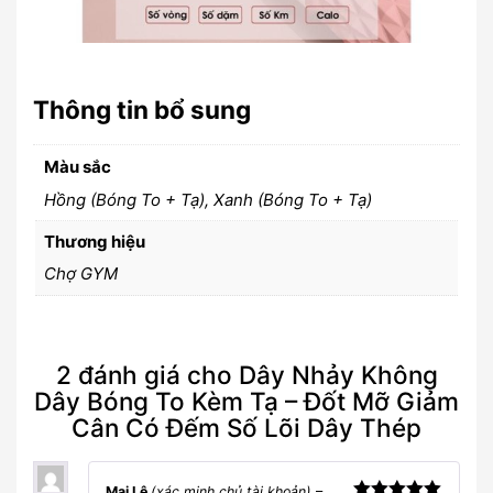
Thông tin bổ sung
Màu sắc
Hồng (Bóng To + Tạ), Xanh (Bóng To + Tạ)
Thương hiệu
Chợ GYM
2 đánh giá cho
Dây Nhảy Không
Dây Bóng To Kèm Tạ – Đốt Mỡ Giảm
Cân Có Đếm Số Lõi Dây Thép
Mai Lê
(xác minh chủ tài khoản)
–