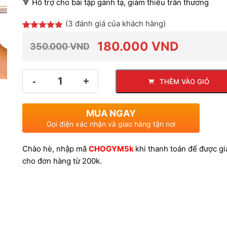
🔻 Hỗ trợ cho bài tập gánh tạ, giảm thiểu trấn thương
(
3
đánh giá của khách hàng)
5.00
3
trên 5
dựa trên
180.000
VND
350.000
VND
đánh giá
Giá
Giá
Số
THÊM VÀO GIỎ
lượng
gốc
hiện
MUA NGAY
là:
tại
Gọi điện xác nhận và giao hàng tận nơi
Chào hè, nhập mã
CHOGYM5k
khi thanh toán để được g
350.000 VND.
là:
cho đơn hàng từ 200k.
180.000 VND.