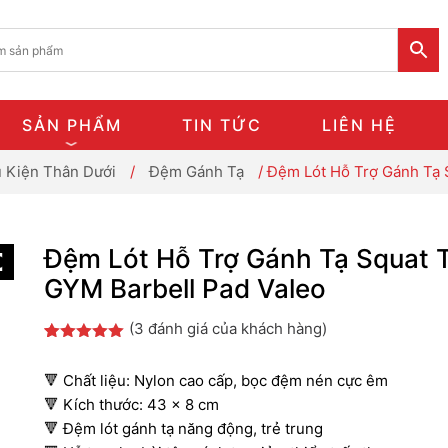
SẢN PHẨM
TIN TỨC
LIÊN HỆ
 Kiện Thân Dưới
/
Đệm Gánh Tạ
/ Đệm Lót Hỗ Trợ Gánh Tạ 
Đệm Lót Hỗ Trợ Gánh Tạ Squat 
GYM Barbell Pad Valeo
(
3
đánh giá của khách hàng)
5.00
3
trên 5
dựa trên
🔻 Chất liệu: Nylon cao cấp, bọc đệm nén cực êm
đánh giá
🔻 Kích thước: 43 x 8 cm
🔻 Đệm lót gánh tạ năng động, trẻ trung