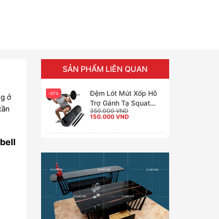
SẢN PHẨM LIÊN QUAN
Đệm Lót Mút Xốp Hỗ
-57%
ng ở
Trợ Gánh Tạ Squat
cần
350.000
VND
Barbell Pad Valeo
Giá
Giá
150.000
VND
gốc
hiện
là:
tại
350.000 VND.
là:
150.000 VND.
bell