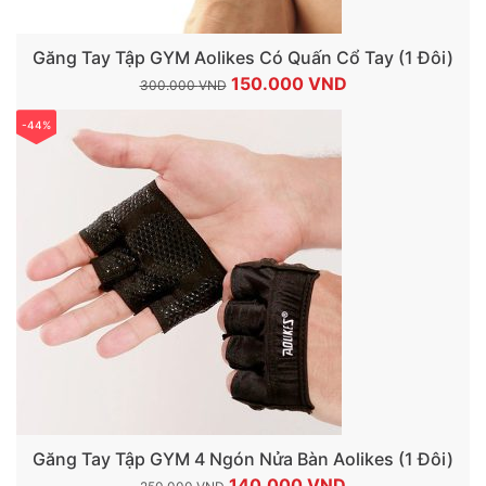
Găng Tay Tập GYM Aolikes Có Quấn Cổ Tay (1 Đôi)
Giá
Giá
150.000
VND
300.000
VND
gốc
hiện
-44%
là:
tại
300.000 VND.
là:
150.000 VND.
Găng Tay Tập GYM 4 Ngón Nửa Bàn Aolikes (1 Đôi)
Giá
Giá
140.000
VND