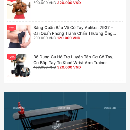
Giá
Giá
500.000
VND
320.000
VND
gốc
hiện
là:
tại
500.000 VND.
là:
320.000 VND.
Băng Quấn Bảo Vệ Cổ Tay Aolikes 7937 –
-40%
Đai Quấn Phòng Tránh Chấn Thương Ống
Giá
Giá
200.000
VND
120.000
VND
Tay Thể Thao Xỏ Ngón (1 Đôi)
gốc
hiện
là:
tại
200.000 VND.
là:
120.000 VND.
Bộ Dụng Cụ Hỗ Trợ Luyện Tập Cơ Cổ Tay,
-29%
Cơ Bắp Tay To Khoẻ Wrist Arm Trainer
Giá
Giá
450.000
VND
320.000
VND
gốc
hiện
là:
tại
450.000 VND.
là:
320.000 VND.