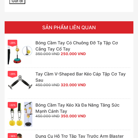
SẢN PHẨM LIÊN QUAN
Bóng Cầm Tay Có Chuông Đỡ Tạ Tập Cơ
-29%
Cẳng Tay Cổ Tay
Giá
Giá
350.000
VND
250.000
VND
gốc
hiện
là:
tại
350.000 VND.
là:
250.000 VND.
Tay Cầm V-Shaped Bar Kéo Cáp Tập Cơ Tay
-29%
Sau
Giá
Giá
450.000
VND
320.000
VND
gốc
hiện
là:
tại
450.000 VND.
là:
320.000 VND.
Bóng Cầm Tay Kéo Xà Đa Năng Tăng Sức
-22%
Mạnh Cánh Tay
Giá
Giá
450.000
VND
350.000
VND
gốc
hiện
là:
tại
450.000 VND.
là:
350.000 VND.
Dụng Cụ Hỗ Trợ Tập Tay Trước Arm Blaster
-36%