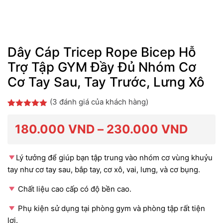
Dây Cáp Tricep Rope Bicep Hỗ
Trợ Tập GYM Đầy Đủ Nhóm Cơ
Cơ Tay Sau, Tay Trước, Lưng Xô
(
3
đánh giá của khách hàng)
5.00
3
trên 5
dựa trên
Khoả
180.000
VND
–
230.000
VND
đánh giá
giá:
Lý tưởng để giúp bạn tập trung vào nhóm cơ vùng khuỷu
tay như cơ tay sau, bắp tay, cơ xô, vai, lưng, và cơ bụng.
từ
Chất liệu cao cấp có độ bền cao.
Phụ kiện sử dụng tại phòng gym và phòng tập rất tiện
180.
lợi.