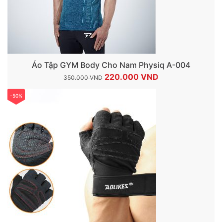
Áo Tập GYM Body Cho Nam Physiq A-004
Giá
Giá
220.000
VND
350.000
VND
gốc
hiện
-50%
là:
tại
350.000 VND.
là:
220.000 VND.