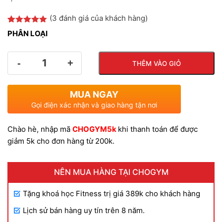
(
3
đánh giá của khách hàng)
đến
5.00
3
trên 5
PHÂN LOẠI
dựa trên
đánh giá
230.
Số
THÊM VÀO GIỎ
lượng
MUA NGAY
Gọi điện xác nhận và giao hàng tận nơi
Chào hè, nhập mã
CHOGYM5k
khi thanh toán để được
giảm 5k cho đơn hàng từ 200k.
NÊN MUA HÀNG TẠI CHOGYM
Tặng khoá học Fitness trị giá 389k cho khách hàng
Lịch sử bán hàng uy tín trên 8 năm.