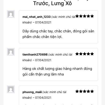
Trước, Lưng Xô
mai_nhat_anh_1233
(xác minh chủ tài
Được xếp
khoản)
–
07/04/2021
hạng
5
5
sao
Dây dùng chắc tay, chắc chắn, đóng gói sản
phẩm chắc chắn tiện lợi.
tienthanh270698
(xác minh chủ tài
Được xếp
khoản)
–
07/04/2021
hạng
5
5
sao
Hàng ok chất lượng giao hàng nhanh đóng
gói cẩn thận ưng lắm nha
phuong_maiii
(xác minh chủ tài
Được xếp
khoản)
–
07/04/2021
hạng
5
5
sao