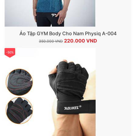
Áo Tập GYM Body Cho Nam Physiq A-004
Giá
Giá
220.000
VND
350.000
VND
gốc
hiện
-50%
là:
tại
350.000 VND.
là:
220.000 VND.