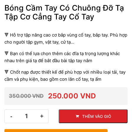
Bóng Cầm Tay Có Chuông Đỡ Tạ
Tập Cơ Cẳng Tay Cổ Tay
🔻 Hỗ trợ tập nâng cao cơ bắp vùng cổ tay, bắp tay. Phù hợp
cho người tập gym, vật tay, cử tạ…
🔻 Bạn có thể lựa chọn thêm các đĩa tạ trọng lượng khác
nhau trên giá tạ để bắt đầu bài tập tay nắm
🔻 Chốt nạp được thiết kế để phù hợp với nhiều loại tải, tay
cầm và phụ kiện, bao gồm con lăn cổ tay, tạ ấm
250.000
VND
350.000
VND
Giá
Giá
Số
THÊM VÀO GIỎ
lượng
gốc
hiện