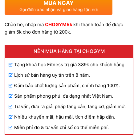
MUA NGAY
là:
tại
Gọi điện xác nhận và giao hàng tận nơi
Chào hè, nhập mã
CHOGYM5k
khi thanh toán để được
350.000 VND.
là:
giảm 5k cho đơn hàng từ 200k.
250.000 VND.
NÊN MUA HÀNG TẠI CHOGYM
Tặng khoá học Fitness trị giá 389k cho khách hàng
Lịch sử bán hàng uy tín trên 8 năm.
Đảm bảo chất lượng sản phẩm, chính hãng 100%.
Sản phẩm phong phú, đa dạng nhất Việt Nam.
Tư vấn, đưa ra giải pháp tăng cân, tăng cơ, giảm mỡ.
Nhiều khuyến mãi, hậu mãi, tích điểm hấp dẫn.
Miễn phí đo & tư vấn chỉ số cơ thể miễn phí.