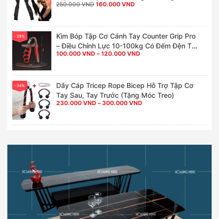
Giá
Giá
250.000
VND
160.000
VND
gốc
hiện
là:
tại
250.000 VND.
là:
160.000 VND.
Kìm Bóp Tập Cơ Cánh Tay Counter Grip Pro
-29%
– Điều Chỉnh Lực 10-100kg Có Đếm Đện Tử
Khoảng
100.000
VND
–
120.000
VND
Cho Tay To Khoẻ
giá:
từ
100.000 VND
đến
120.000 VND
Dây Cáp Tricep Rope Bicep Hỗ Trợ Tập Cơ
-34%
Tay Sau, Tay Trước (Tặng Móc Treo)
Khoảng
230.000
VND
–
300.000
VND
giá:
từ
230.000 VND
đến
300.000 VND