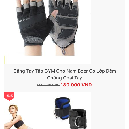
Găng Tay Tập GYM Cho Nam Boer Có Lớp Đệm
Chống Chai Tay
Giá
Giá
180.000
VND
280.000
VND
gốc
hiện
-53%
là:
tại
280.000 VND.
là:
180.000 VND.