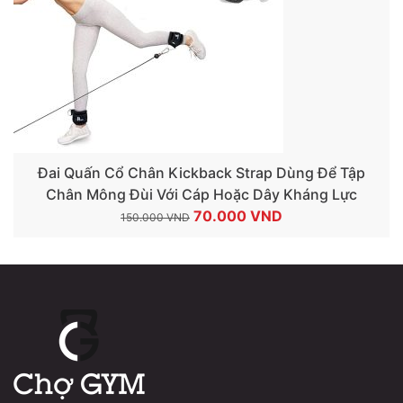
Đai Quấn Cổ Chân Kickback Strap Dùng Để Tập
Chân Mông Đùi Với Cáp Hoặc Dây Kháng Lực
Giá
Giá
70.000
VND
150.000
VND
gốc
hiện
là:
tại
150.000 VND.
là:
70.000 VND.