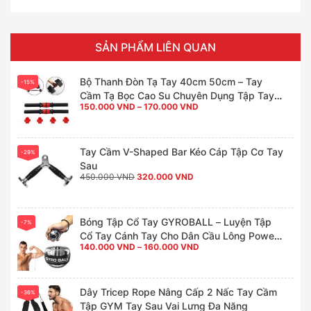
SẢN PHẨM LIÊN QUAN
Bộ Thanh Đòn Tạ Tay 40cm 50cm – Tay
-15%
Cầm Tạ Bọc Cao Su Chuyên Dụng Tập Tay
Khoảng
150.000
VND
–
170.000
VND
Đa Năng Tại Nhà
giá:
từ
150.000 VND
đến
170.000 VND
Tay Cầm V-Shaped Bar Kéo Cáp Tập Cơ Tay
-29%
Sau
Giá
Giá
450.000
VND
320.000
VND
gốc
hiện
là:
tại
450.000 VND.
là:
320.000 VND.
Bóng Tập Cổ Tay GYROBALL – Luyện Tập
-7%
Cổ Tay Cánh Tay Cho Dân Cầu Lông Power
Khoảng
140.000
VND
–
160.000
VND
Ball
giá:
từ
140.000 VND
đến
160.000 VND
Dây Tricep Rope Nâng Cấp 2 Nấc Tay Cầm
-36%
Tập GYM Tay Sau Vai Lưng Đa Năng