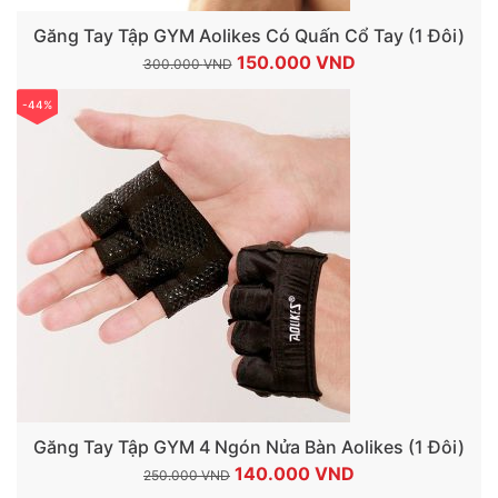
Găng Tay Tập GYM Aolikes Có Quấn Cổ Tay (1 Đôi)
Giá
Giá
150.000
VND
300.000
VND
gốc
hiện
-44%
là:
tại
300.000 VND.
là:
150.000 VND.
Găng Tay Tập GYM 4 Ngón Nửa Bàn Aolikes (1 Đôi)
Giá
Giá
140.000
VND
250.000
VND