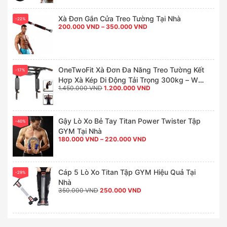
Xà Đơn Gắn Cửa Treo Tường Tại Nhà
-22%
Khoảng
200.000
VND
–
350.000
VND
giá:
từ
200.000 VND
đến
350.000 VND
OneTwoFit Xà Đơn Đa Năng Treo Tường Kết
-17%
Hợp Xà Kép Di Động Tải Trọng 300kg – Wall
Giá
Giá
1.450.000
VND
1.200.000
VND
Pull Up Bar Tập GYM Tại Nhà
gốc
hiện
là:
tại
1.450.000 VND.
là:
1.200.000 VND.
Gậy Lò Xo Bẻ Tay Titan Power Twister Tập
-40%
GYM Tại Nhà
Khoảng
180.000
VND
–
220.000
VND
giá:
từ
180.000 VND
đến
220.000 VND
Cáp 5 Lò Xo Titan Tập GYM Hiệu Quả Tại
-29%
Nhà
Giá
Giá
350.000
VND
250.000
VND
gốc
hiện
là:
tại
350.000 VND.
là:
250.000 VND.