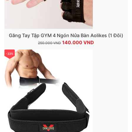
Găng Tay Tập GYM 4 Ngón Nửa Bàn Aolikes (1 Đôi)
Giá
Giá
140.000
VND
250.000
VND
gốc
hiện
-33%
là:
tại
250.000 VND.
là:
140.000 VND.