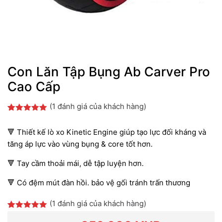
Con Lăn Tập Bụng Ab Carver Pro
Cao Cấp
(
1
đánh giá của khách hàng)
5.00
1
trên 5
dựa trên
🔻 Thiết kế lò xo Kinetic Engine giúp tạo lực đối kháng và
đánh giá
tăng áp lực vào vùng bụng & core tốt hơn.
🔻 Tay cầm thoải mái, dễ tập luyện hơn.
🔻 Có đệm mút đàn hồi. bảo vệ gối tránh trấn thương
(
1
đánh giá của khách hàng)
5.00
1
trên 5