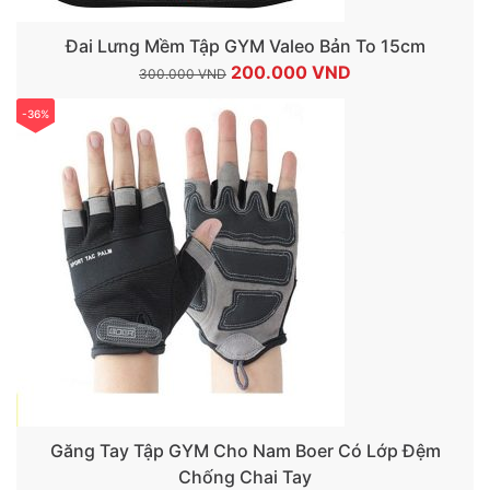
Đai Lưng Mềm Tập GYM Valeo Bản To 15cm
Giá
Giá
200.000
VND
300.000
VND
gốc
hiện
-36%
là:
tại
300.000 VND.
là:
200.000 VND.
Găng Tay Tập GYM Cho Nam Boer Có Lớp Đệm
Chống Chai Tay