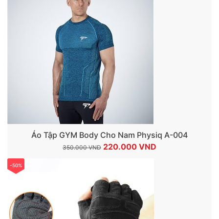
Áo Tập GYM Body Cho Nam Physiq A-004
Giá
Giá
220.000
VND
350.000
VND
gốc
hiện
-50%
là:
tại
350.000 VND.
là:
220.000 VND.