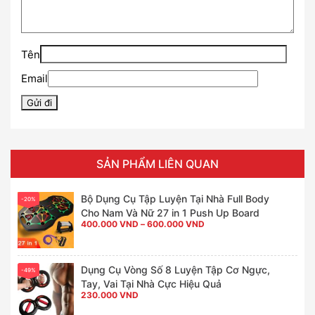
Tên
Email
SẢN PHẨM LIÊN QUAN
Bộ Dụng Cụ Tập Luyện Tại Nhà Full Body
-20%
Cho Nam Và Nữ 27 in 1 Push Up Board
Khoảng
400.000
VND
–
600.000
VND
giá:
từ
400.000 VND
đến
600.000 VND
Dụng Cụ Vòng Số 8 Luyện Tập Cơ Ngực,
-49%
Tay, Vai Tại Nhà Cực Hiệu Quả
230.000
VND