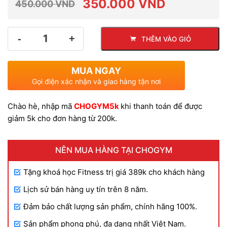
dựa trên
350.000
VND
450.000
VND
đánh giá
Giá
Giá
Số
THÊM VÀO GIỎ
lượng
gốc
hiện
MUA NGAY
là:
tại
Gọi điện xác nhận và giao hàng tận nơi
Chào hè, nhập mã
CHOGYM5k
khi thanh toán để được
450.000 VND.
là:
giảm 5k cho đơn hàng từ 200k.
350.000 VND.
NÊN MUA HÀNG TẠI CHOGYM
Tặng khoá học Fitness trị giá 389k cho khách hàng
Lịch sử bán hàng uy tín trên 8 năm.
Đảm bảo chất lượng sản phẩm, chính hãng 100%.
Sản phẩm phong phú, đa dạng nhất Việt Nam.