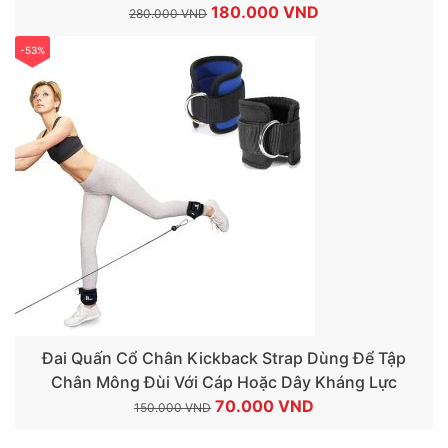
Giá
Giá
180.000
VND
280.000
VND
gốc
hiện
-53%
là:
tại
280.000 VND.
là:
180.000 VND.
Đai Quấn Cổ Chân Kickback Strap Dùng Để Tập
Chân Mông Đùi Với Cáp Hoặc Dây Kháng Lực
Giá
Giá
70.000
VND
150.000
VND
gốc
hiện