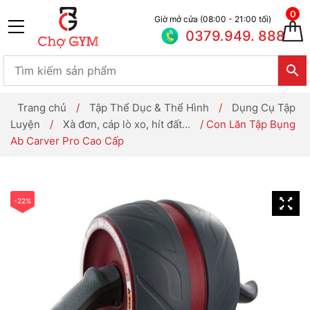
0
Giờ mở cửa (08:00 - 21:00 tối)
0379.949. 888
Trang chủ
/
Tập Thể Dục & Thể Hình
/
Dụng Cụ Tập
Luyện
/
Xà đơn, cáp lò xo, hít đất...
/ Con Lăn Tập Bụng
Ab Carver Pro Cao Cấp
-22%