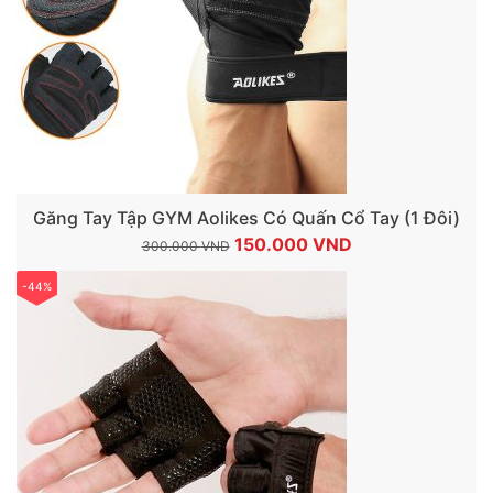
Găng Tay Tập GYM Aolikes Có Quấn Cổ Tay (1 Đôi)
Giá
Giá
150.000
VND
300.000
VND
gốc
hiện
-44%
là:
tại
300.000 VND.
là:
150.000 VND.