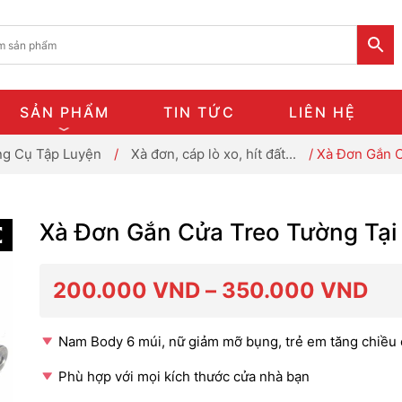
SẢN PHẨM
TIN TỨC
LIÊN HỆ
g Cụ Tập Luyện
/
Xà đơn, cáp lò xo, hít đất...
/ Xà Đơn Gắn 
Xà Đơn Gắn Cửa Treo Tường Tại
Kh
200.000
VND
–
350.000
VND
giá
Nam Body 6 múi, nữ giảm mỡ bụng, trẻ em tăng chiều
Phù hợp với mọi kích thước cửa nhà bạn
từ