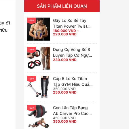
SẢN PHẨM LIÊN QUAN
Gậy Lò Xo Bẻ Tay
-40%
ay đi
Titan Power Twister
 hữu
180.000
VND
–
Tập GYM Tại Nhà
Khoảng
220.000
VND
giá:
từ
180.000 VND
đến
Dụng Cụ Vòng Số 8
-49%
220.000 VND
Luyện Tập Cơ Ngực,
230.000
VND
Tay, Vai Tại Nhà Cực
Hiệu Quả
Cáp 5 Lò Xo Titan
-29%
Tập GYM Hiệu Quả
350.000
VND
Tại Nhà
Giá
Giá
250.000
VND
gốc
hiện
là:
tại
350.000 VND.
là:
250.000 VND.
Con Lăn Tập Bụng
-22%
Ab Carver Pro Cao
450.000
VND
Cấp
Giá
Giá
350.000
VND
gốc
hiện
là:
tại