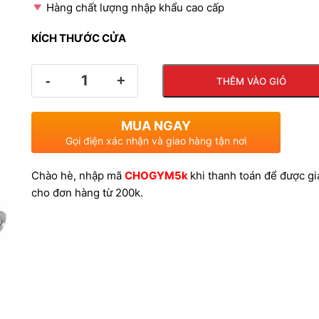
Hàng chất lượng nhập khẩu cao cấp
20
KÍCH THƯỚC CỬA
Số
đế
THÊM VÀO GIỎ
lượng
35
MUA NGAY
Gọi điện xác nhận và giao hàng tận nơi
Chào hè, nhập mã
CHOGYM5k
khi thanh toán để được g
cho đơn hàng từ 200k.