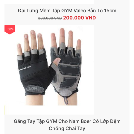
Đai Lưng Mềm Tập GYM Valeo Bản To 15cm
Giá
Giá
200.000
VND
300.000
VND
gốc
hiện
-36%
là:
tại
300.000 VND.
là:
200.000 VND.
Găng Tay Tập GYM Cho Nam Boer Có Lớp Đệm
Chống Chai Tay