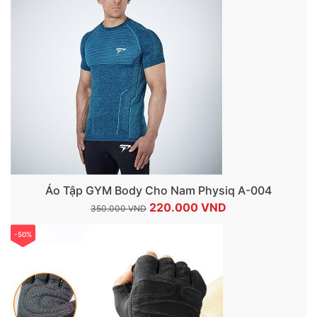
Áo Tập GYM Body Cho Nam Physiq A-004
Giá
Giá
220.000
VND
350.000
VND
gốc
hiện
-50%
là:
tại
350.000 VND.
là:
220.000 VND.