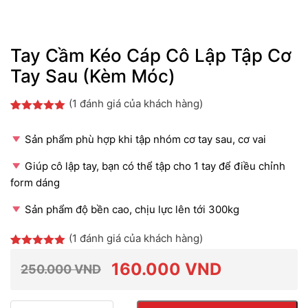
Tay Cầm Kéo Cáp Cô Lập Tập Cơ
Tay Sau (Kèm Móc)
(
1
đánh giá của khách hàng)
5.00
1
trên 5
dựa trên
Sản phẩm phù hợp khi tập nhóm cơ tay sau, cơ vai
đánh giá
Giúp cô lập tay, bạn có thể tập cho 1 tay để điều chỉnh
form dáng
Sản phẩm độ bền cao, chịu lực lên tới 300kg
(
1
đánh giá của khách hàng)
5.00
1
trên 5
dựa trên
160.000
VND
250.000
VND
đánh giá
Giá
Giá
Số