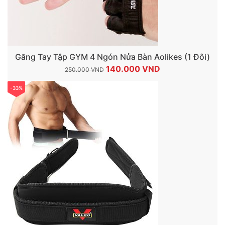
Găng Tay Tập GYM 4 Ngón Nửa Bàn Aolikes (1 Đôi)
Giá
Giá
140.000
VND
250.000
VND
gốc
hiện
-33%
là:
tại
250.000 VND.
là:
140.000 VND.