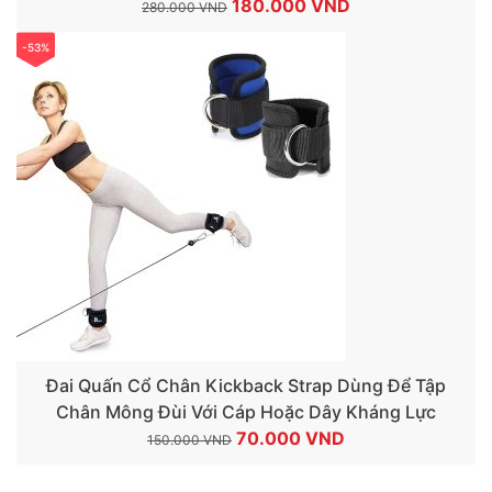
Giá
Giá
180.000
VND
280.000
VND
gốc
hiện
-53%
là:
tại
280.000 VND.
là:
180.000 VND.
Đai Quấn Cổ Chân Kickback Strap Dùng Để Tập
Chân Mông Đùi Với Cáp Hoặc Dây Kháng Lực
Giá
Giá
70.000
VND
150.000
VND
gốc
hiện
là:
tại