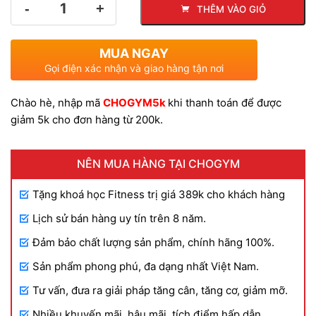
THÊM VÀO GIỎ
lượng
gốc
hiện
MUA NGAY
là:
tại
Gọi điện xác nhận và giao hàng tận nơi
Chào hè, nhập mã
CHOGYM5k
khi thanh toán để được
250.000 VND.
là:
giảm 5k cho đơn hàng từ 200k.
160.000 VND.
NÊN MUA HÀNG TẠI CHOGYM
Tặng khoá học Fitness trị giá 389k cho khách hàng
Lịch sử bán hàng uy tín trên 8 năm.
Đảm bảo chất lượng sản phẩm, chính hãng 100%.
Sản phẩm phong phú, đa dạng nhất Việt Nam.
Tư vấn, đưa ra giải pháp tăng cân, tăng cơ, giảm mỡ.
Nhiều khuyến mãi, hậu mãi, tích điểm hấp dẫn.