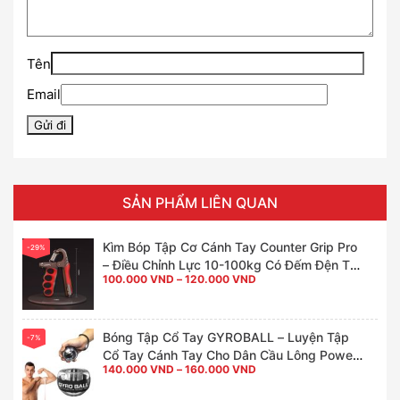
Tên
Email
SẢN PHẨM LIÊN QUAN
Kìm Bóp Tập Cơ Cánh Tay Counter Grip Pro
-29%
– Điều Chỉnh Lực 10-100kg Có Đếm Đện Tử
Khoảng
100.000
VND
–
120.000
VND
Cho Tay To Khoẻ
giá:
từ
100.000 VND
đến
120.000 VND
Bóng Tập Cổ Tay GYROBALL – Luyện Tập
-7%
Cổ Tay Cánh Tay Cho Dân Cầu Lông Power
Khoảng
140.000
VND
–
160.000
VND
Ball
giá:
từ