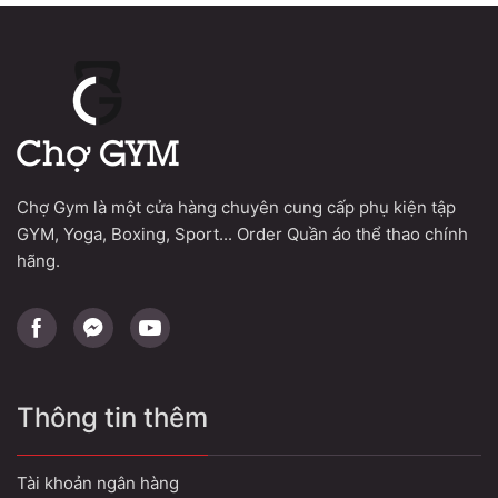
150.000 VND.
là:
70.000 VND.
Chợ Gym là một cửa hàng chuyên cung cấp phụ kiện tập
GYM, Yoga, Boxing, Sport... Order Quần áo thể thao chính
hãng.
Thông tin thêm
Tài khoản ngân hàng