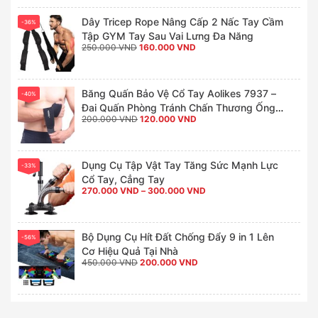
140.000 VND
đến
160.000 VND
Dây Tricep Rope Nâng Cấp 2 Nấc Tay Cầm
-36%
Tập GYM Tay Sau Vai Lưng Đa Năng
Giá
Giá
250.000
VND
160.000
VND
gốc
hiện
là:
tại
250.000 VND.
là:
160.000 VND.
Băng Quấn Bảo Vệ Cổ Tay Aolikes 7937 –
-40%
Đai Quấn Phòng Tránh Chấn Thương Ống
Giá
Giá
200.000
VND
120.000
VND
Tay Thể Thao Xỏ Ngón (1 Đôi)
gốc
hiện
là:
tại
200.000 VND.
là:
120.000 VND.
Dụng Cụ Tập Vật Tay Tăng Sức Mạnh Lực
-33%
Cổ Tay, Cẳng Tay
Khoảng
270.000
VND
–
300.000
VND
giá:
từ
270.000 VND
đến
300.000 VND
Bộ Dụng Cụ Hít Đất Chống Đẩy 9 in 1 Lên
-56%
Cơ Hiệu Quả Tại Nhà
Giá
Giá
450.000
VND
200.000
VND
gốc
hiện
là:
tại
450.000 VND.
là:
200.000 VND.