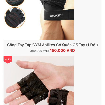
Găng Tay Tập GYM Aolikes Có Quấn Cổ Tay (1 Đôi)
Giá
Giá
150.000
VND
300.000
VND
gốc
hiện
-44%
là:
tại
300.000 VND.
là:
150.000 VND.