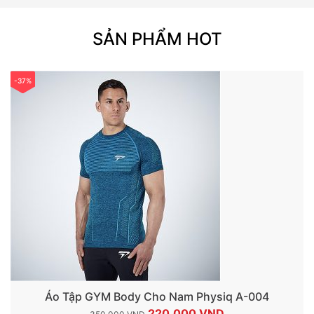
SẢN PHẨM HOT
-37%
Áo Tập GYM Body Cho Nam Physiq A-004
Giá
Giá
220.000
VND