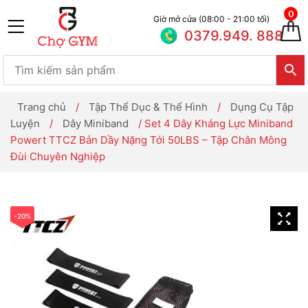
0
Giờ mở cửa (08:00 - 21:00 tối)
0379.949. 888
Trang chủ
/
Tập Thể Dục & Thể Hình
/
Dụng Cụ Tập
Luyện
/
Dây Miniband
/ Set 4 Dây Kháng Lực Miniband
Powert TTCZ Bản Dầy Nặng Tới 50LBS – Tập Chân Mông
Đùi Chuyên Nghiệp
-20%