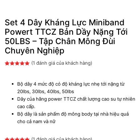
Set 4 Dây Kháng Lực Miniband
Powert TTCZ Bản Dầy Nặng Tới
50LBS – Tập Chân Mông Đùi
Chuyên Nghiệp
(
1
đánh giá của khách hàng)
5.00
1
trên 5
dựa trên
đánh giá
Bộ dây 4 mức độ có độ kháng lực nhẹ tới nặng từ
20lbs, 30lbs, 40lbs, 50lbs
Dây của hãng power TTCZ chất lượng cao su tự nhiên
cao cấp.
Bộ dây là sản phẩm độ mông body tại nhà hiệu quả
cho cả nam và nữ
(
1
đánh giá của khách hàng)