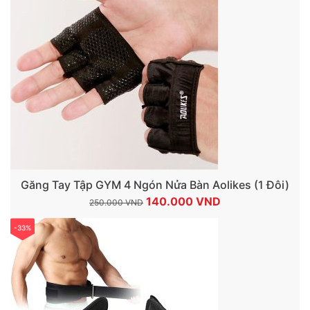
150.000 VND.
Găng Tay Tập GYM 4 Ngón Nửa Bàn Aolikes (1 Đôi)
Giá
Giá
140.000
VND
250.000
VND
gốc
hiện
-33%
là:
tại
250.000 VND.
là:
140.000 VND.