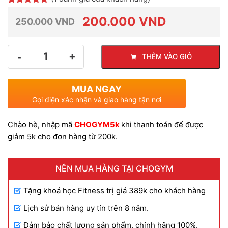
5.00
1
trên 5
dựa trên
200.000
VND
250.000
VND
đánh giá
Giá
Giá
Số
THÊM VÀO GIỎ
lượng
gốc
hiện
MUA NGAY
là:
tại
Gọi điện xác nhận và giao hàng tận nơi
Chào hè, nhập mã
CHOGYM5k
khi thanh toán để được
250.000 VND.
là:
giảm 5k cho đơn hàng từ 200k.
200.000 VND.
NÊN MUA HÀNG TẠI CHOGYM
Tặng khoá học Fitness trị giá 389k cho khách hàng
Lịch sử bán hàng uy tín trên 8 năm.
Đảm bảo chất lượng sản phẩm, chính hãng 100%.