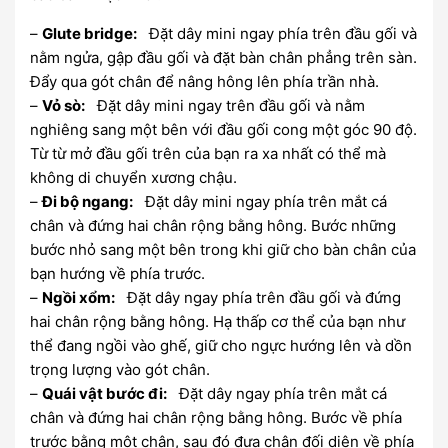
–
Glute bridge:
Đặt dây mini ngay phía trên đầu gối và
nằm ngửa, gập đầu gối và đặt bàn chân phẳng trên sàn.
Đẩy qua gót chân để nâng hông lên phía trần nhà.
–
Vỏ sò:
Đặt dây mini ngay trên đầu gối và nằm
nghiêng sang một bên với đầu gối cong một góc 90 độ.
Từ từ mở đầu gối trên của bạn ra xa nhất có thể mà
không di chuyển xương chậu.
–
Đi bộ ngang:
Đặt dây mini ngay phía trên mắt cá
chân và đứng hai chân rộng bằng hông. Bước những
bước nhỏ sang một bên trong khi giữ cho bàn chân của
bạn hướng về phía trước.
–
Ngồi xổm:
Đặt dây ngay phía trên đầu gối và đứng
hai chân rộng bằng hông. Hạ thấp cơ thể của bạn như
thể đang ngồi vào ghế, giữ cho ngực hướng lên và dồn
trọng lượng vào gót chân.
–
Quái vật bước đi:
Đặt dây ngay phía trên mắt cá
chân và đứng hai chân rộng bằng hông. Bước về phía
trước bằng một chân, sau đó đưa chân đối diện về phía