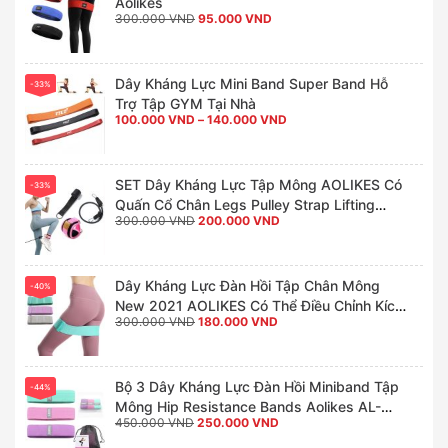
Aolikes
Giá
Giá
300.000
VND
95.000
VND
gốc
hiện
là:
tại
300.000 VND.
là:
95.000 VND.
Dây Kháng Lực Mini Band Super Band Hỗ
-33%
Trợ Tập GYM Tại Nhà
Khoảng
100.000
VND
–
140.000
VND
giá:
từ
100.000 VND
đến
140.000 VND
SET Dây Kháng Lực Tập Mông AOLIKES Có
-33%
Quấn Cổ Chân Legs Pulley Strap Lifting
Giá
Giá
300.000
VND
200.000
VND
Fitness
gốc
hiện
là:
tại
300.000 VND.
là:
200.000 VND.
Dây Kháng Lực Đàn Hồi Tập Chân Mông
-40%
New 2021 AOLIKES Có Thể Điều Chỉnh Kích
Giá
Giá
300.000
VND
180.000
VND
Thước Hip Resistance Bands AL-3606
gốc
hiện
là:
tại
300.000 VND.
là:
180.000 VND.
Bộ 3 Dây Kháng Lực Đàn Hồi Miniband Tập
-44%
Mông Hip Resistance Bands Aolikes AL-
Giá
Giá
450.000
VND
250.000
VND
3604
gốc
hiện
là:
tại