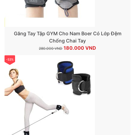
Găng Tay Tập GYM Cho Nam Boer Có Lớp Đệm
Chống Chai Tay
Giá
Giá
180.000
VND
280.000
VND
gốc
hiện
-53%
là:
tại
280.000 VND.
là:
180.000 VND.