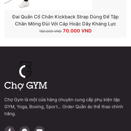
Đai Quấn Cổ Chân Kickback Strap Dùng Để Tập
Chân Mông Đùi Với Cáp Hoặc Dây Kháng Lực
Giá
Giá
70.000
VND
150.000
VND
gốc
hiện
là:
tại
150.000 VND.
là:
70.000 VND.
Chợ Gym là một cửa hàng chuyên cung cấp phụ kiện tập
GYM, Yoga, Boxing, Sport... Order Quần áo thể thao chính
hãng.