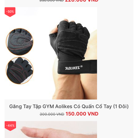
350.000
VND
gốc
hiện
-50%
là:
tại
350.000 VND.
là:
220.000 VND.
Găng Tay Tập GYM Aolikes Có Quấn Cổ Tay (1 Đôi)
Giá
Giá
150.000
VND
300.000
VND
gốc
hiện
-44%
là:
tại
300.000 VND.
là: