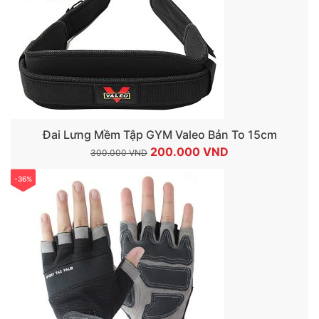
Đai Lưng Mềm Tập GYM Valeo Bản To 15cm
Giá
Giá
200.000
VND
300.000
VND
gốc
hiện
-36%
là:
tại
300.000 VND.
là:
200.000 VND.